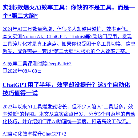
实测5款爆火AI效率工具：你缺的不是工具，而是一
个“第二大脑”
2024年AI工具数量激增，但很多人却越用越忙、效率更低。
本文实测Notion AI、ChatGPT、Todoist等5款热门应用，发现
工具碎片化才是真正痛点。如果你也受困于多工具切换、信息
丢失，或许需要一套以“第二大脑”为核心的个人效率方案。
AI效率
工具评测
时踪DeepPath
+
2
2026年08月08日
ChatGPT用了半年，效率却没提升？这5个自动化
技巧值得一试
2023年以来AI工具爆发式增长，但不少人陷入“工具越多，效
率越低”的怪圈。本文从真实痛点出发，分享5个可落地的自动
化技巧，并介绍如何用AI助理统一调度，打造高效工作流。
AI自动化
效率提升
ChatGPT
+
2