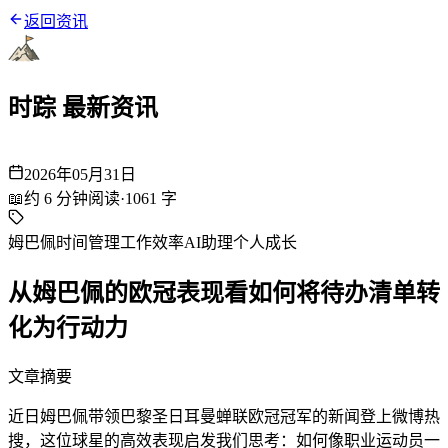
返回资讯
时踪 最新资讯
2026年05月31日
📖
约
6
分钟阅读
·
1061
字
姆巴佩
时间管理
工作效率
AI助理
个人成长
从姆巴佩的欧冠表现看如何将待办清单转
化为行动力
文章摘要
近日姆巴佩带领巴黎圣日耳曼蝉联欧冠冠军的新闻登上微博热
搜，这位球星的高效表现启发我们思考：如何像职业运动员一