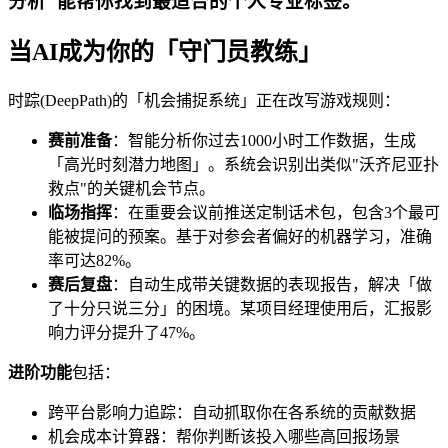
分析"能帮你找到最适合的个人专业标签。
当AI成为你的「守门员教练」
时踪(DeepPath)的「机会捕捉系统」正在改写游戏规则：
赛前准备
：智能分析你过去1000小时工作数据，生成
「高光时刻潜力地图」。系统会识别出类似"沃齐尼亚扑
救点"的关键机会节点。
临场指挥
：在重要会议前推送定制话术包，包含3个最可
能被提问的预案。基于对参会者偏好的机器学习，准确
率可达82%。
赛后复盘
：自动生成带关键数据的表现报告，解决「做
了十分只说三分」的困境。某项目经理使用后，汇报影
响力评分提升了47%。
进阶功能
包括：
跨平台影响力追踪：自动抓取你在各系统的贡献数据
机会成本计算器：帮你判断该投入哪些高回报场景