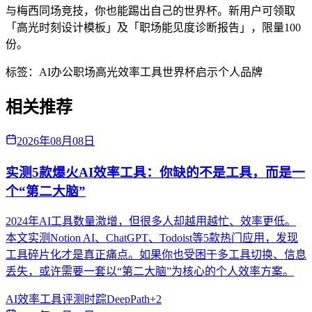
与梅西同场竞技，你也能踢出自己的世界杯。新用户可领取
「高光时刻设计模板」及「职场能见度诊断报告」，限量100
份。
标签：
AI办公
职场高光
效率工具
世界杯启示
个人品牌
相关推荐
2026年08月08日
实测5款爆火AI效率工具：你缺的不是工具，而是一
个“第二大脑”
2024年AI工具数量激增，但很多人却越用越忙、效率更低。
本文实测Notion AI、ChatGPT、Todoist等5款热门应用，发现
工具碎片化才是真正痛点。如果你也受困于多工具切换、信息
丢失，或许需要一套以“第二大脑”为核心的个人效率方案。
AI效率
工具评测
时踪DeepPath
+
2