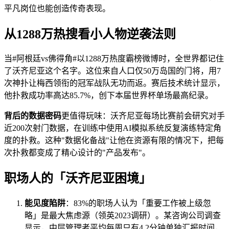
平凡岗位也能创造传奇表现。
从1288万热搜看小人物逆袭法则
当#阿根廷vs佛得角#以1288万热度霸榜微博时，全世界都记住
了沃齐尼亚这个名字。这位来自人口仅50万岛国的门将，用7
次神扑让梅西领衔的冠军战队无功而返。赛后技术统计显示，
他扑救成功率高达85.7%，创下本届世界杯单场最高纪录。
背后的数据密码
更值得玩味：沃齐尼亚每场比赛前会研究对手
近200次射门数据，在训练中使用AI模拟系统反复演练特定角
度的扑救。这种"数据化备战"让他在资源有限的情况下，把每
次扑救都变成了精心设计的"产品发布"。
职场人的「沃齐尼亚困境」
能见度陷阱
：83%的职场人认为「重要工作被上级忽
略」是最大焦虑源（领英2023调研）。某咨询公司调查
显示，中层管理者平均每周只有4.2分钟单独汇报时间，