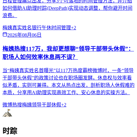
日程管理痛点出发，分享3个可落地的时间管理方法，并介绍
如何借助AI助理时踪(DeepPath)实现动态调整，帮你避开时间
浪费。
梅姨真实姓名
银行午休
时间管理
+
2
2026年08月06日
梅姨热搜117万，我却更想聊“领导干部带头休假”：
职场人如何效率休息两不误？
当“梅姨真实姓名首曝光”以117万热度霸榜微博时，一条“领导
干部带头休假”的政策讨论也在职场圈发酵。休息权与效率看
似矛盾，实则可兼得。本文从热点出发，剖析职场人休假难的
本质，分享用AI助理实现高效工作、安心休息的实操方法。
微博热搜
梅姨
领导干部休假
+
2
时踪