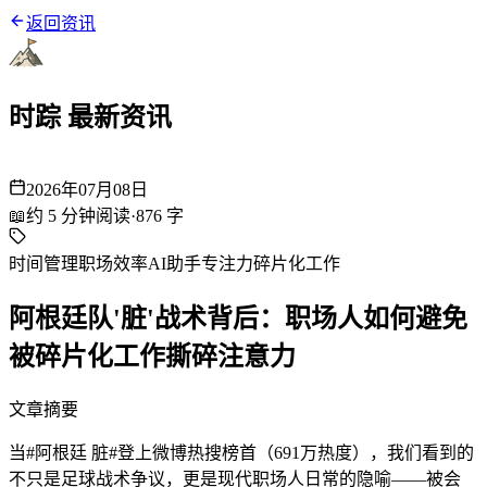
返回资讯
时踪 最新资讯
2026年07月08日
📖
约
5
分钟阅读
·
876
字
时间管理
职场效率
AI助手
专注力
碎片化工作
阿根廷队'脏'战术背后：职场人如何避免
被碎片化工作撕碎注意力
文章摘要
当#阿根廷 脏#登上微博热搜榜首（691万热度），我们看到的
不只是足球战术争议，更是现代职场人日常的隐喻——被会