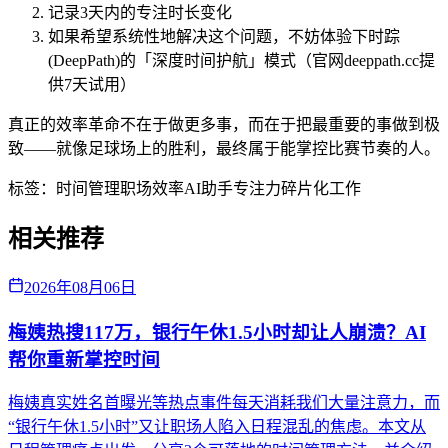
记录3天内的专注时长变化
如果希望系统性地解决这个问题，不妨体验下时踪
(DeepPath)的「深度时间护航」模式（官网deeppath.cc提
供7天试用）
真正的效率革命不在于做更多事，而在于把最重要的事做到极
致——就像足球场上的胜利，最终属于能掌控比赛节奏的人。
标签：
时间管理
职场效率
AI助手
专注力
碎片化工作
相关推荐
2026年08月06日
梅姨热搜117万，银行午休1.5小时却让人崩溃？AI
帮你重新掌控时间
梅姨真实姓名首曝光等热点事件每天消耗我们大量注意力，而
“银行午休1.5小时”又让职场人陷入日程混乱的焦虑。本文从