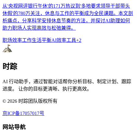
从'央视网评银行午休'的171万热议到'多地要求领导干部带头
休假'的780万关注，休息与工作的平衡成为全民课题。本文剖
析痛点，分享科学安排休息节奏的方法，并探讨AI助理如何
助力职场人实现高效与松弛兼得。
职场效率
工作生活平衡
AI效率工具
+
2
时踪
AI 行动助手，通过智能对话帮你分析目标、制定计划、跟踪
进度。 让你的目标更清晰、执行更高效。
©
2026
时踪团队版权所有
京ICP备17057017号
网站导航