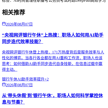
标签：
AI时间管理
在职备考
公务员考试
时踪DeepPath
高效学习
相关推荐
2026年08月07日
“央视网评银行午休”上热搜：职场人如何用AI助手
同步迭代效率技能？
央视网评银行午休登上热搜，171万热度背后是服务效率与人
性化的博弈。当各行各业都在用AI重构工作流，职场人也该
思考：如何借助AI助手同步迭代自身技能，在信息过载中赢
得主动。
银行午休
AI助手
效率提升
+
2
2026年08月07日
从'带头休假'到'银行午休'，职场人如何科学掌控休
息与节奏？