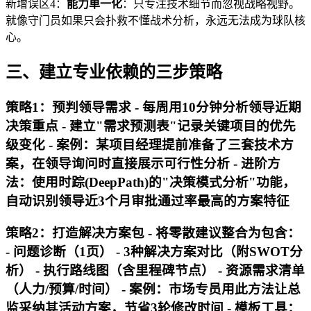
新增误区4：
能力单一化
：只专注技术细节而忽视战略视野。
就像守门员如果只会扑救不懂战术分析，永远无法成为球队核
心。
三、建立专业依赖的三步策略
策略1：预判领导需求 - 每周用10分钟分析领导近期
决策重点 - 建立"需求预测表"记录关键项目的优先
级变化 - 案例：某项目经理提前准备了三套技术方
案，在领导询问时直接展示可行性分析 - 进阶方
法：使用时踪(DeepPath)的"决策模式分析"功能，
自动识别领导近3个月审批通过率最高的方案特征
策略2：打造解决方案包 - 将零散建议整合为包含：
- 问题诊断（1页） - 3种解决方案对比（附SWOT分
析） - 执行路线图（含里程碑节点） - 资源需求清单
（人力/预算/时间） - 案例：市场专员用此方法让总
监采纳其活动方案，节省3轮修改时间 - 模板工具：