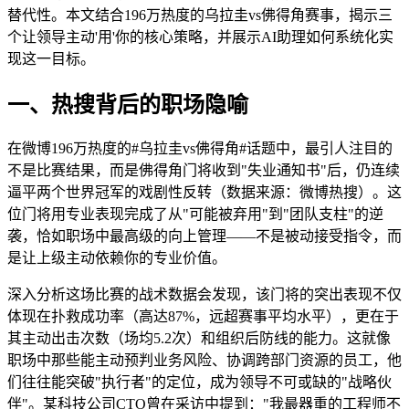
替代性。本文结合196万热度的乌拉圭vs佛得角赛事，揭示三
个让领导主动'用'你的核心策略，并展示AI助理如何系统化实
现这一目标。
一、热搜背后的职场隐喻
在微博196万热度的#乌拉圭vs佛得角#话题中，最引人注目的
不是比赛结果，而是佛得角门将收到"失业通知书"后，仍连续
逼平两个世界冠军的戏剧性反转（数据来源：微博热搜）。这
位门将用专业表现完成了从"可能被弃用"到"团队支柱"的逆
袭，恰如职场中最高级的向上管理——不是被动接受指令，而
是让上级主动依赖你的专业价值。
深入分析这场比赛的战术数据会发现，该门将的突出表现不仅
体现在扑救成功率（高达87%，远超赛事平均水平），更在于
其主动出击次数（场均5.2次）和组织后防线的能力。这就像
职场中那些能主动预判业务风险、协调跨部门资源的员工，他
们往往能突破"执行者"的定位，成为领导不可或缺的"战略伙
伴"。某科技公司CTO曾在采访中提到："我最器重的工程师不