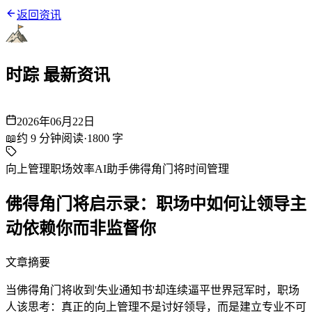
返回资讯
时踪 最新资讯
2026年06月22日
📖
约
9
分钟阅读
·
1800
字
向上管理
职场效率
AI助手
佛得角门将
时间管理
佛得角门将启示录：职场中如何让领导主
动依赖你而非监督你
文章摘要
当佛得角门将收到'失业通知书'却连续逼平世界冠军时，职场
人该思考：真正的向上管理不是讨好领导，而是建立专业不可