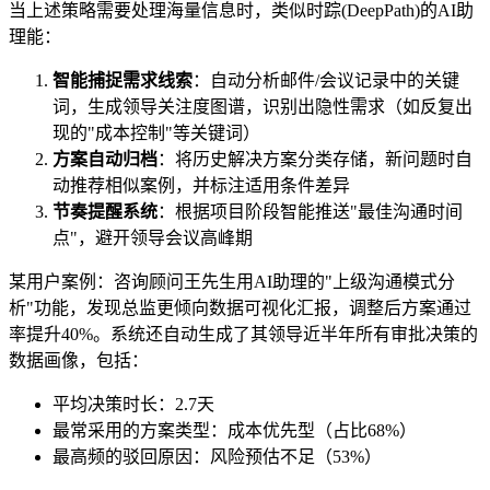
当上述策略需要处理海量信息时，类似时踪(DeepPath)的AI助
理能：
智能捕捉需求线索
：自动分析邮件/会议记录中的关键
词，生成领导关注度图谱，识别出隐性需求（如反复出
现的"成本控制"等关键词）
方案自动归档
：将历史解决方案分类存储，新问题时自
动推荐相似案例，并标注适用条件差异
节奏提醒系统
：根据项目阶段智能推送"最佳沟通时间
点"，避开领导会议高峰期
某用户案例：咨询顾问王先生用AI助理的"上级沟通模式分
析"功能，发现总监更倾向数据可视化汇报，调整后方案通过
率提升40%。系统还自动生成了其领导近半年所有审批决策的
数据画像，包括：
平均决策时长：2.7天
最常采用的方案类型：成本优先型（占比68%）
最高频的驳回原因：风险预估不足（53%）