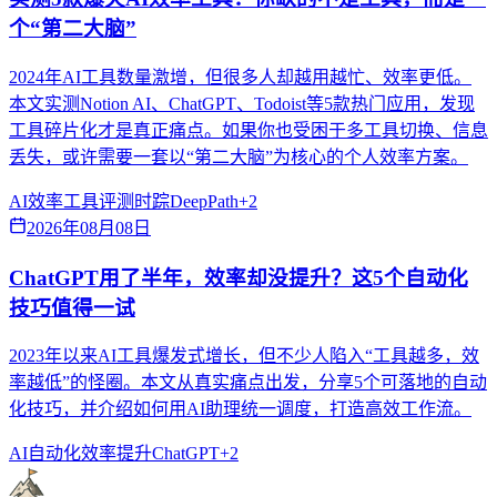
个“第二大脑”
2024年AI工具数量激增，但很多人却越用越忙、效率更低。
本文实测Notion AI、ChatGPT、Todoist等5款热门应用，发现
工具碎片化才是真正痛点。如果你也受困于多工具切换、信息
丢失，或许需要一套以“第二大脑”为核心的个人效率方案。
AI效率
工具评测
时踪DeepPath
+
2
2026年08月08日
ChatGPT用了半年，效率却没提升？这5个自动化
技巧值得一试
2023年以来AI工具爆发式增长，但不少人陷入“工具越多，效
率越低”的怪圈。本文从真实痛点出发，分享5个可落地的自动
化技巧，并介绍如何用AI助理统一调度，打造高效工作流。
AI自动化
效率提升
ChatGPT
+
2