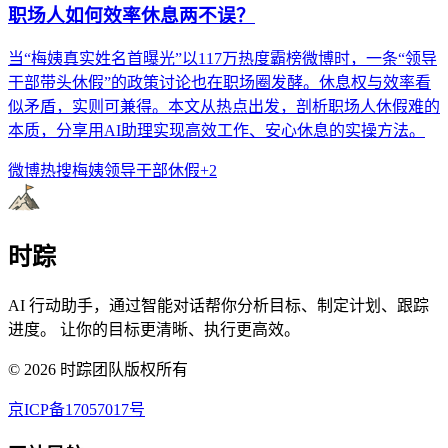
职场人如何效率休息两不误？
当“梅姨真实姓名首曝光”以117万热度霸榜微博时，一条“领导
干部带头休假”的政策讨论也在职场圈发酵。休息权与效率看
似矛盾，实则可兼得。本文从热点出发，剖析职场人休假难的
本质，分享用AI助理实现高效工作、安心休息的实操方法。
微博热搜
梅姨
领导干部休假
+
2
时踪
AI 行动助手，通过智能对话帮你分析目标、制定计划、跟踪
进度。 让你的目标更清晰、执行更高效。
©
2026
时踪团队版权所有
京ICP备17057017号