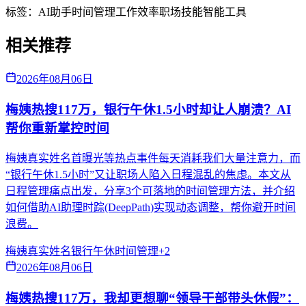
标签：
AI助手
时间管理
工作效率
职场技能
智能工具
相关推荐
2026年08月06日
梅姨热搜117万，银行午休1.5小时却让人崩溃？AI
帮你重新掌控时间
梅姨真实姓名首曝光等热点事件每天消耗我们大量注意力，而
“银行午休1.5小时”又让职场人陷入日程混乱的焦虑。本文从
日程管理痛点出发，分享3个可落地的时间管理方法，并介绍
如何借助AI助理时踪(DeepPath)实现动态调整，帮你避开时间
浪费。
梅姨真实姓名
银行午休
时间管理
+
2
2026年08月06日
梅姨热搜117万，我却更想聊“领导干部带头休假”：