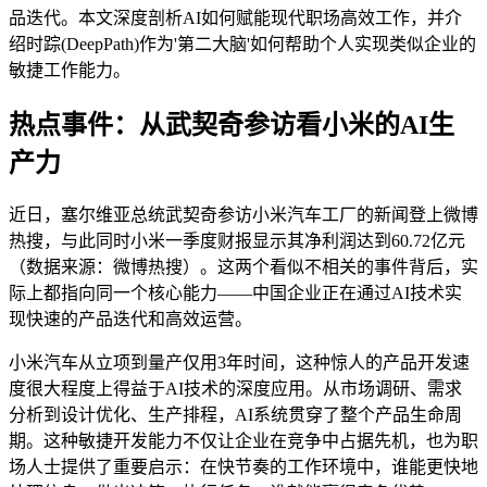
品迭代。本文深度剖析AI如何赋能现代职场高效工作，并介
绍时踪(DeepPath)作为'第二大脑'如何帮助个人实现类似企业的
敏捷工作能力。
热点事件：从武契奇参访看小米的AI生
产力
近日，塞尔维亚总统武契奇参访小米汽车工厂的新闻登上微博
热搜，与此同时小米一季度财报显示其净利润达到60.72亿元
（数据来源：微博热搜）。这两个看似不相关的事件背后，实
际上都指向同一个核心能力——中国企业正在通过AI技术实
现快速的产品迭代和高效运营。
小米汽车从立项到量产仅用3年时间，这种惊人的产品开发速
度很大程度上得益于AI技术的深度应用。从市场调研、需求
分析到设计优化、生产排程，AI系统贯穿了整个产品生命周
期。这种敏捷开发能力不仅让企业在竞争中占据先机，也为职
场人士提供了重要启示：在快节奏的工作环境中，谁能更快地