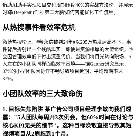
借助AI助手实现项目交付周期压缩40%的实战方法论，并展示
时踪(DeepPath)作为'第二大脑'如何智能优化工作流程。
从热搜事件看效率危机
微博热搜榜上，#释永信被判24年#以205万热度居高不下，事
件背后折射出一个残酷现实：即便是资源雄厚的大型组织，也
会因管理效率低下付出沉重代价。当我们将目光转向职场，5
人左右的小团队同样面临效率困境——据Gartner研究显示，
87%的小型团队因协作不畅导致项目延期，平均超期率达
37%。
小团队效率的三大致命伤
1. 目标失焦陷阱 某广告公司项目经理李敏向我们透
露："5人团队每周开3次例会，但60%时间在讨论与
核心KPI无关的细节"。这种目标涣散直接导致其短
视频项目从2周拖到1个月。