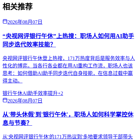
相关推荐
2026年08月07日
“央视网评银行午休”上热搜：职场人如何用AI助手
同步迭代效率技能？
央视网评银行午休登上热搜，171万热度背后是服务效率与人
性化的博弈。当各行各业都在用AI重构工作流，职场人也该
思考：如何借助AI助手同步迭代自身技能，在信息过载中赢
得主动。
银行午休
AI助手
效率提升
+
2
2026年08月07日
从'带头休假'到'银行午休'，职场人如何科学掌控休
息与节奏？
从'央视网评银行午休'的171万热议到'多地要求领导干部带头