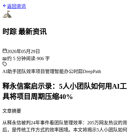
返回资讯
时踪 最新资讯
2026年05月29日
📖
约
5
分钟阅读
·
906
字
AI助手
团队效率
项目管理
智能办公
时踪DeepPath
释永信案启示录：5人小团队如何用AI工
具将项目周期压缩40%
文章摘要
从释永信被判24年事件看团队管理效率：205万网友热议的背
后，是传统工作方式的效率困境。本文将揭示5人小团队如何