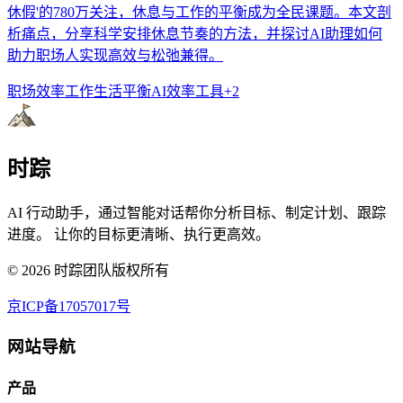
休假'的780万关注，休息与工作的平衡成为全民课题。本文剖
析痛点，分享科学安排休息节奏的方法，并探讨AI助理如何
助力职场人实现高效与松弛兼得。
职场效率
工作生活平衡
AI效率工具
+
2
时踪
AI 行动助手，通过智能对话帮你分析目标、制定计划、跟踪
进度。 让你的目标更清晰、执行更高效。
©
2026
时踪团队版权所有
京ICP备17057017号
网站导航
产品