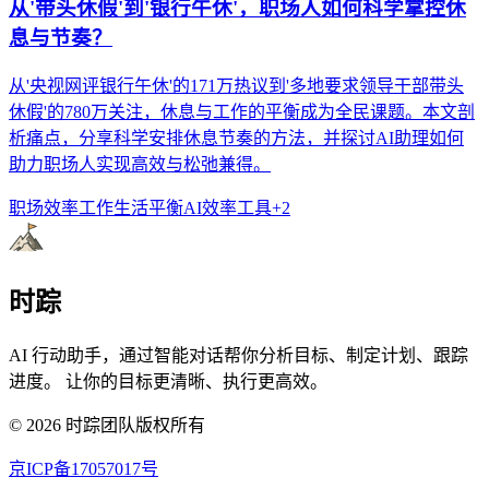
从'带头休假'到'银行午休'，职场人如何科学掌控休
息与节奏？
从'央视网评银行午休'的171万热议到'多地要求领导干部带头
休假'的780万关注，休息与工作的平衡成为全民课题。本文剖
析痛点，分享科学安排休息节奏的方法，并探讨AI助理如何
助力职场人实现高效与松弛兼得。
职场效率
工作生活平衡
AI效率工具
+
2
时踪
AI 行动助手，通过智能对话帮你分析目标、制定计划、跟踪
进度。 让你的目标更清晰、执行更高效。
©
2026
时踪团队版权所有
京ICP备17057017号