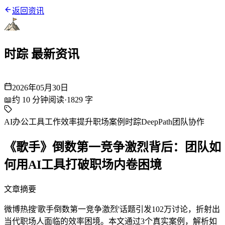
返回资讯
时踪 最新资讯
2026年05月30日
📖
约
10
分钟阅读
·
1829
字
AI办公工具
工作效率提升
职场案例
时踪DeepPath
团队协作
《歌手》倒数第一竞争激烈背后：团队如
何用AI工具打破职场内卷困境
文章摘要
微博热搜'歌手倒数第一竞争激烈'话题引发102万讨论，折射出
当代职场人面临的效率困境。本文通过3个真实案例，解析如