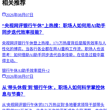
相关推荐
2026年08月07日
“央视网评银行午休”上热搜：职场人如何用AI助手
同步迭代效率技能？
央视网评银行午休登上热搜，171万热度背后是服务效率与人
性化的博弈。当各行各业都在用AI重构工作流，职场人也该
思考：如何借助AI助手同步迭代自身技能，在信息过载中赢
得主动。
银行午休
AI助手
效率提升
+
2
2026年08月07日
从'带头休假'到'银行午休'，职场人如何科学掌控休
息与节奏？
从'央视网评银行午休'的171万热议到'多地要求领导干部带头