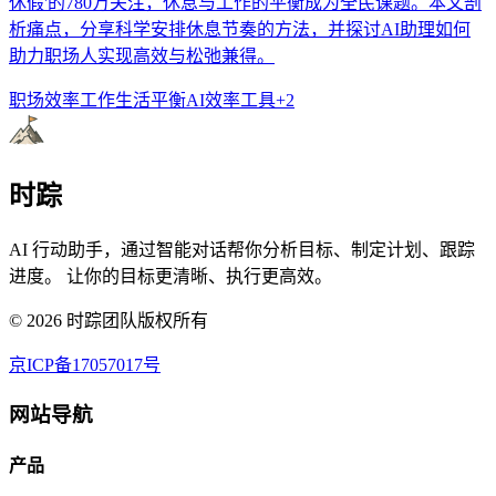
休假'的780万关注，休息与工作的平衡成为全民课题。本文剖
析痛点，分享科学安排休息节奏的方法，并探讨AI助理如何
助力职场人实现高效与松弛兼得。
职场效率
工作生活平衡
AI效率工具
+
2
时踪
AI 行动助手，通过智能对话帮你分析目标、制定计划、跟踪
进度。 让你的目标更清晰、执行更高效。
©
2026
时踪团队版权所有
京ICP备17057017号
网站导航
产品