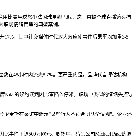
赛后竟用比赛用球怒砸法国球星姆巴佩。这一幕被全球直播镜头捕
成为职场情绪管理的典型案例。
上升17%，其中社交媒体时代放大效应使事件后果平均加重3-5
m粉丝数在48小时内流失8.7%。更严重的是，品牌代言评估机构
牌Nike的续约谈判因此事陷入停滞。职场中类似的情绪失控导
长戈麦斯在采访中暗示"某些行为不符合团队价值观"。企业环
件下调500万欧元。职场中，猎头公司Michael Page的调