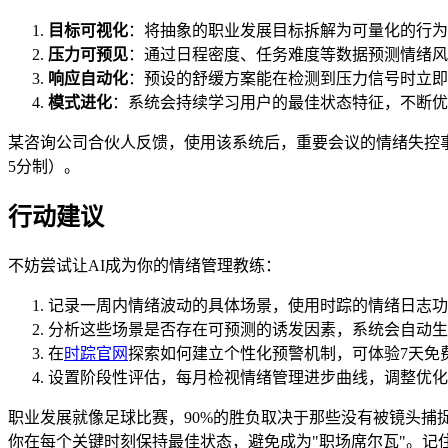
目标可视化
：将抽象的职业发展目标拆解为可量化的行为
压力可预见
：通过日程密度、任务难度等数据预测情绪风
响应自动化
：预设的舒缓方案能在检测到压力信号时立即
模式进化
：系统会持续学习用户的最佳状态特征，不断优
某咨询公司合伙人反馈，使用该系统后，重要会议的情绪失控事件
5分制）。
行动建议
不妨尝试让AI成为你的情绪管理教练：
记录一周内情绪波动的具体场景，使用时踪的情绪日志功
分析这些场景是否存在可预测的诱发因素，系统会自动生
在
时踪官网
探索如何建立个性化预警机制，可体验7天免
设置阶段性评估，每月检视情绪管理进步曲线，调整优化
职业发展就像足球比赛，90%的胜负取决于那些没有被镜头捕
你在每个关键时刻保持最佳状态，避免成为"职场席尔瓦"。