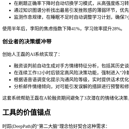
在刷题正确率下降时自动切换学习模式，从高强度练习转
通过知识图谱分析找出最易引发挫败感的薄弱环节，优先
监测作息规律，在睡眠不足时自动调整学习计划，确保7
使用半年后，李阳的焦虑指数下降41%，学习效率提升28%。
创业者的决策缓冲带
创始人王磊的AI系统实现了：
融资谈判前自动生成对手方情绪特征分析，包括其历史谈
在连续工作12小时后锁定高风险决策功能，强制进入"冷
根据语音语调变化提示沟通风险等级，实时提供话术优化
分析邮件情绪倾向，对可能引发误解的措辞进行预警和修
这套系统帮助王磊在A轮融资期间避免了3次潜在的情绪化决策
工具的价值锚点
时踪(DeepPath)的"第二大脑"理念恰好契合这种需求：