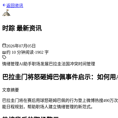
返回资讯
时踪 最新资讯
2026年07月05日
📖
约
10
分钟阅读
·
1902
字
情绪管理
AI助手
职场发展
巴拉圭法国冲突
时间管理
巴拉圭门将怒砸姆巴佩事件启示：如何用
文章摘要
巴拉圭门将在赛后用球怒砸姆巴佩的行为登上微博热搜490万
能日程规划，帮助职场人建立情绪管理的新范式。