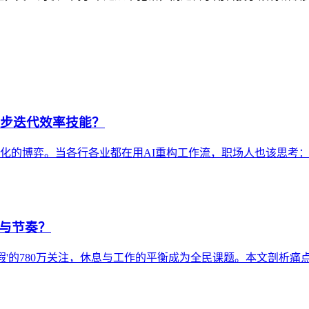
同步迭代效率技能？
性化的博弈。当各行各业都在用AI重构工作流，职场人也该思考
息与节奏？
头休假'的780万关注，休息与工作的平衡成为全民课题。本文剖析