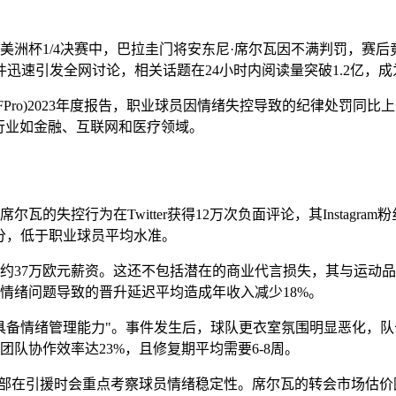
。在美洲杯1/4决赛中，巴拉圭门将安东尼·席尔瓦因不满判罚，
迅速引发全网讨论，相关话题在24小时内阅读量突破1.2亿，
Pro)2023年度报告，职业球员因情绪失控导致的纪律处罚同比
行业如金融、互联网和医疗领域。
的失控行为在Twitter获得12万次负面评论，其Instagra
42分，低于职业球员平均水准。
约37万欧元薪资。这还不包括潜在的商业代言损失，其与运动品
因情绪问题导致的晋升延迟平均造成年收入减少18%。
具备情绪管理能力"。事件发生后，球队更衣室氛围明显恶化，队
队协作效率达23%，且修复期平均需要6-8周。
的俱乐部在引援时会重点考察球员情绪稳定性。席尔瓦的转会市场估价因此事