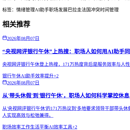
标签：
情绪管理
AI助手
职场发展
巴拉圭法国冲突
时间管理
相关推荐
2026年08月07日
“央视网评银行午休”上热搜：职场人如何用AI助手
央视网评银行午休登上热搜，171万热度背后是服务效率与人
银行午休
AI助手
效率提升
+
2
2026年08月07日
从'带头休假'到'银行午休'，职场人如何科学掌控休
从'央视网评银行午休'的171万热议到'多地要求领导干部带
人实现高效与松弛兼得。
职场效率
工作生活平衡
AI效率工具
+
2