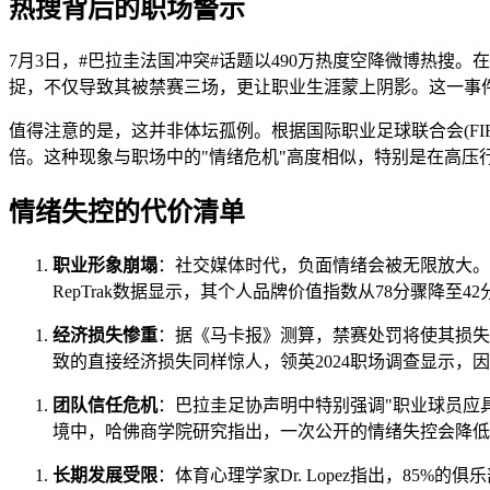
热搜背后的职场警示
7月3日，#巴拉圭法国冲突#话题以490万热度空降微博热搜
捉，不仅导致其被禁赛三场，更让职业生涯蒙上阴影。这一事件
值得注意的是，这并非体坛孤例。根据国际职业足球联合会(FIF
倍。这种现象与职场中的"情绪危机"高度相似，特别是在高压
情绪失控的代价清单
职业形象崩塌
：社交媒体时代，负面情绪会被无限放大。席尔瓦
RepTrak数据显示，其个人品牌价值指数从78分骤降至
经济损失惨重
：据《马卡报》测算，禁赛处罚将使其损失
致的直接经济损失同样惊人，领英2024职场调查显示，
团队信任危机
：巴拉圭足协声明中特别强调"职业球员应
境中，哈佛商学院研究指出，一次公开的情绪失控会降低团
长期发展受限
：体育心理学家Dr. Lopez指出，85%