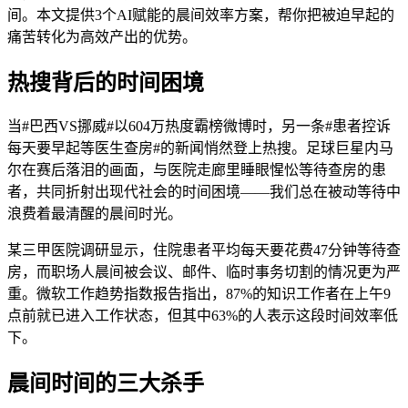
间。本文提供3个AI赋能的晨间效率方案，帮你把被迫早起的
痛苦转化为高效产出的优势。
热搜背后的时间困境
当#巴西VS挪威#以604万热度霸榜微博时，另一条#患者控诉
每天要早起等医生查房#的新闻悄然登上热搜。足球巨星内马
尔在赛后落泪的画面，与医院走廊里睡眼惺忪等待查房的患
者，共同折射出现代社会的时间困境——我们总在被动等待中
浪费着最清醒的晨间时光。
某三甲医院调研显示，住院患者平均每天要花费47分钟等待查
房，而职场人晨间被会议、邮件、临时事务切割的情况更为严
重。微软工作趋势指数报告指出，87%的知识工作者在上午9
点前就已进入工作状态，但其中63%的人表示这段时间效率低
下。
晨间时间的三大杀手