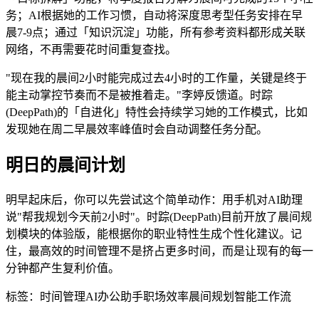
务；AI根据她的工作习惯，自动将深度思考型任务安排在早
晨7-9点；通过「知识沉淀」功能，所有参考资料都形成关联
网络，不再需要花时间重复查找。
"现在我的晨间2小时能完成过去4小时的工作量，关键是终于
能主动掌控节奏而不是被推着走。"李婷反馈道。时踪
(DeepPath)的「自进化」特性会持续学习她的工作模式，比如
发现她在周二早晨效率峰值时会自动调整任务分配。
明日的晨间计划
明早起床后，你可以先尝试这个简单动作：用手机对AI助理
说"帮我规划今天前2小时"。时踪(DeepPath)目前开放了晨间规
划模块的体验版，能根据你的职业特性生成个性化建议。记
住，最高效的时间管理不是挤占更多时间，而是让现有的每一
分钟都产生复利价值。
标签：
时间管理
AI办公助手
职场效率
晨间规划
智能工作流