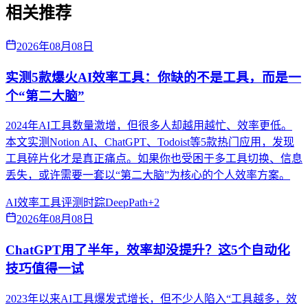
相关推荐
2026年08月08日
实测5款爆火AI效率工具：你缺的不是工具，而是一
个“第二大脑”
2024年AI工具数量激增，但很多人却越用越忙、效率更低。
本文实测Notion AI、ChatGPT、Todoist等5款热门应用，发现
工具碎片化才是真正痛点。如果你也受困于多工具切换、信息
丢失，或许需要一套以“第二大脑”为核心的个人效率方案。
AI效率
工具评测
时踪DeepPath
+
2
2026年08月08日
ChatGPT用了半年，效率却没提升？这5个自动化
技巧值得一试
2023年以来AI工具爆发式增长，但不少人陷入“工具越多，效