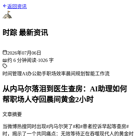
返回资讯
时踪 最新资讯
2026年07月06日
📖
约
6
分钟阅读
·
1026
字
时间管理
AI办公助手
职场效率
晨间规划
智能工作流
从内马尔落泪到医生查房：AI助理如何
帮职场人夺回晨间黄金2小时
文章摘要
当微博热搜同时出现#内马尔哭了#和#患者控诉早起等查房#
时，揭示了一个共同痛点：无效等待正在吞噬现代人的黄金时