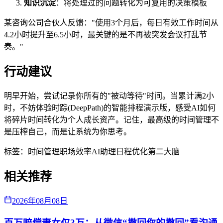
知识沉淀
：将处理过的问题转化为可复用的决策模板
某咨询公司合伙人反馈："使用3个月后，每日有效工作时间从
4.2小时提升至6.5小时，最关键的是不再被突发会议打乱节
奏。"
行动建议
明早开始，尝试记录你所有的"被动等待"时间。当累计满2小
时，不妨体验时踪(DeepPath)的智能排程演示版，感受AI如何
将碎片时间转化为个人成长资产。记住，最高级的时间管理不
是压榨自己，而是让系统为你思考。
标签：
时间管理
职场效率
AI助理
日程优化
第二大脑
相关推荐
2026年08月08日
百万赔偿妻女仅3万：从微信“撤回你的撤回”看沟通