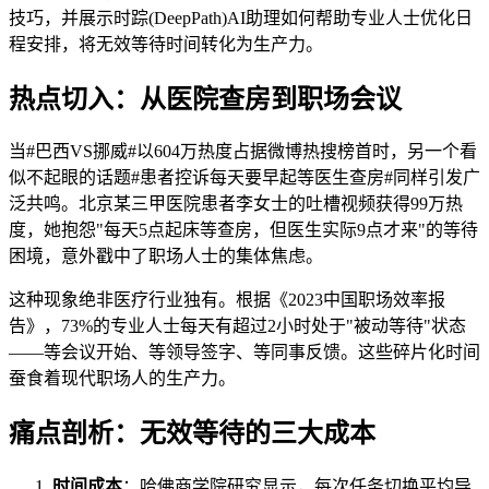
技巧，并展示时踪(DeepPath)AI助理如何帮助专业人士优化日
程安排，将无效等待时间转化为生产力。
热点切入：从医院查房到职场会议
当#巴西VS挪威#以604万热度占据微博热搜榜首时，另一个看
似不起眼的话题#患者控诉每天要早起等医生查房#同样引发广
泛共鸣。北京某三甲医院患者李女士的吐槽视频获得99万热
度，她抱怨"每天5点起床等查房，但医生实际9点才来"的等待
困境，意外戳中了职场人士的集体焦虑。
这种现象绝非医疗行业独有。根据《2023中国职场效率报
告》，73%的专业人士每天有超过2小时处于"被动等待"状态
——等会议开始、等领导签字、等同事反馈。这些碎片化时间
蚕食着现代职场人的生产力。
痛点剖析：无效等待的三大成本
时间成本
：哈佛商学院研究显示，每次任务切换平均导