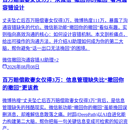
容错设计
丈夫坠亡后百万赔偿妻女仅得3万，微博热度111万，暴露了沟
通容错缺失的代价。微信新功能“撤回你的撤回”看似有趣，实
则指向高效沟通的核心：如何设计容错机制。本文剖析痛点，
给出可操作的沟通方法，并介绍AI助理如何成为你的第二大
脑，帮你避免“话一出口无法挽回”的困境。
微信撤回
沟通容错
AI助理
+
2
2026年08月08日
百万赔偿款妻女仅得3万：信息管理缺失比“撤回你
的撤回”更该救
微博热搜“丈夫坠亡后百万赔偿款妻女仅得3万”背后，是信息
管理缺失的残酷现实。微信新功能“撤回你的撤回”虽能挽回误
删消息，却难解信息散落之痛。时踪(DeepPath)以AI自进化能
力构建第二大脑，帮你把每一句关键信息变成可检索的知识资
产。