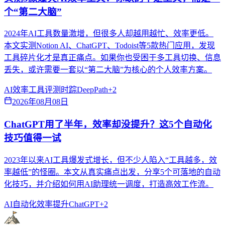
个“第二大脑”
2024年AI工具数量激增，但很多人却越用越忙、效率更低。
本文实测Notion AI、ChatGPT、Todoist等5款热门应用，发现
工具碎片化才是真正痛点。如果你也受困于多工具切换、信息
丢失，或许需要一套以“第二大脑”为核心的个人效率方案。
AI效率
工具评测
时踪DeepPath
+
2
2026年08月08日
ChatGPT用了半年，效率却没提升？这5个自动化
技巧值得一试
2023年以来AI工具爆发式增长，但不少人陷入“工具越多，效
率越低”的怪圈。本文从真实痛点出发，分享5个可落地的自动
化技巧，并介绍如何用AI助理统一调度，打造高效工作流。
AI自动化
效率提升
ChatGPT
+
2