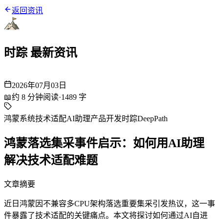
返回资讯
时踪 最新资讯
2026年07月03日
📖
约
8
分钟阅读
·
1489
字
鸿蒙系统
技术适配
AI助理
产品开发
时踪DeepPath
鸿蒙落选集采事件启示：如何用AI助理
解决技术适配难题
文章摘要
近日鸿蒙因不兼容多CPU架构落选重要集采引发热议，这一事
件暴露了技术适配的关键痛点。本文将探讨如何通过AI自进