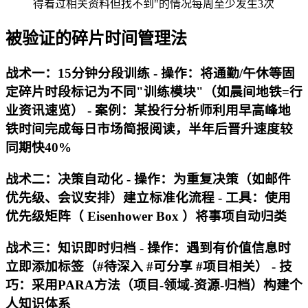
得看过相关资料但找不到"的情况每周至少发生3次
被验证的碎片时间管理法
战术一：15分钟分段训练 -
操作
：将通勤/午休等固
定碎片时段标记为不同"训练模块"（如晨间地铁=行
业资讯速览） -
案例
：某投行分析师利用早高峰地
铁时间完成每日市场简报阅读，半年后晋升速度较
同期快40%
战术二：决策自动化 -
操作
：为重复决策（如邮件
优先级、会议安排）建立标准化流程 -
工具
：使用
优先级矩阵（ Eisenhower Box ）将事项自动归类
战术三：知识即时归档 -
操作
：遇到有价值信息时
立即添加标签（#待深入 #可分享 #项目相关） -
技
巧
：采用PARA方法（项目-领域-资源-归档）构建个
人知识体系