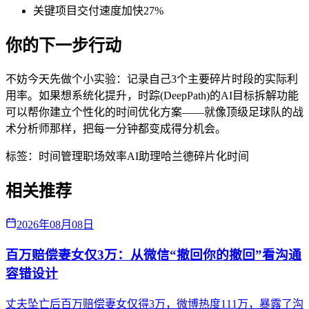
关键项目交付速度加快27%
你的下一步行动
不妨今天先做个小实验：记录自己3个主要碎片时段的实际利
用率。如果想系统化提升，时踪(DeepPath)的AI目标拆解功能
可以帮你建立个性化的时间优化方案——就像顶级足球队的战
术分析师那样，把每一分钟都变成得分机会。
标签：
时间管理
职场效率
AI助理
哈兰德
碎片化时间
相关推荐
2026年08月08日
百万赔偿妻女仅3万：从微信“撤回你的撤回”看沟通
容错设计
丈夫坠亡后百万赔偿妻女仅得3万，微博热度111万，暴露了沟