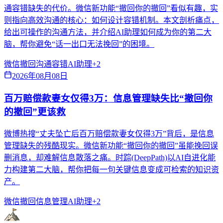
通容错缺失的代价。微信新功能“撤回你的撤回”看似有趣，实
则指向高效沟通的核心：如何设计容错机制。本文剖析痛点，
给出可操作的沟通方法，并介绍AI助理如何成为你的第二大
脑，帮你避免“话一出口无法挽回”的困境。
微信撤回
沟通容错
AI助理
+
2
2026年08月08日
百万赔偿款妻女仅得3万：信息管理缺失比“撤回你
的撤回”更该救
微博热搜“丈夫坠亡后百万赔偿款妻女仅得3万”背后，是信息
管理缺失的残酷现实。微信新功能“撤回你的撤回”虽能挽回误
删消息，却难解信息散落之痛。时踪(DeepPath)以AI自进化能
力构建第二大脑，帮你把每一句关键信息变成可检索的知识资
产。
微信撤回
信息管理
AI助理
+
2