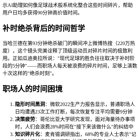
示AI助理如何像足球战术般系统化整合这些时间碎片，帮助
用户日均多获得90分钟高价值时间。
补时绝杀背后的时间哲学
当哈兰德在第93分钟绝杀破门的瞬间冲上微博热搜（220万热
度），这个镜头完美诠释了顶级运动员对碎片时间的极致利
用。正如瓜迪奥拉所说："现代足球的胜负往往取决于补时阶
段的5分钟"——而职场人每天被浪费的碎片时间，足够上演数
十次这样的"绝杀时刻"。
职场人的时间困境
隐形时间黑洞
：微软2022生产力报告显示，普通职场人
日均遭遇23次工作打断，每次恢复专注平均需要9分钟
决策疲劳
：哥伦比亚大学研究发现，面对海量待办事项
时，人们会浪费28%时间在"接下来该做什么"的纠结中
知识碎片化
：麦肯锡调研指出，68%的专业人士表示"记