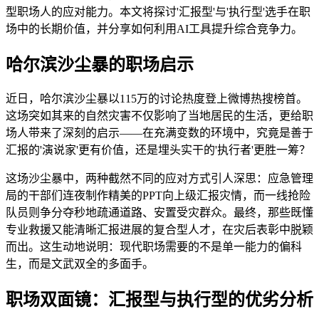
型职场人的应对能力。本文将探讨'汇报型'与'执行型'选手在职
场中的长期价值，并分享如何利用AI工具提升综合竞争力。
哈尔滨沙尘暴的职场启示
近日，哈尔滨沙尘暴以115万的讨论热度登上微博热搜榜首。
这场突如其来的自然灾害不仅影响了当地居民的生活，更给职
场人带来了深刻的启示——在充满变数的环境中，究竟是善于
汇报的'演说家'更有价值，还是埋头实干的'执行者'更胜一筹？
这场沙尘暴中，两种截然不同的应对方式引人深思：应急管理
局的干部们连夜制作精美的PPT向上级汇报灾情，而一线抢险
队员则争分夺秒地疏通道路、安置受灾群众。最终，那些既懂
专业救援又能清晰汇报进展的复合型人才，在灾后表彰中脱颖
而出。这生动地说明：现代职场需要的不是单一能力的偏科
生，而是文武双全的多面手。
职场双面镜：汇报型与执行型的优劣分析