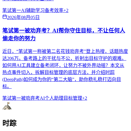
笔试第一
AI辅助学习
备考效率
+
2
2026年08月05日
笔试第一被劝弃考？AI帮你守住目标，不让任何人
偷走你的努力
近日，“笔试第一称被第二名花钱劝弃考”登上热搜，话题热度
达206万。备考路上的干扰与不公，折射出目标守护的艰难。
如何用AI工具建立备考闭环，让努力不被外界动摇？本文从
热点事件切入，拆解目标管理的底层方法，并介绍时踪
(DeepPath)如何成为你的“第二大脑”，助你稳扎稳打迈向目
标。
笔试第一被劝弃考
AI个人助理
目标管理
+
2
时踪