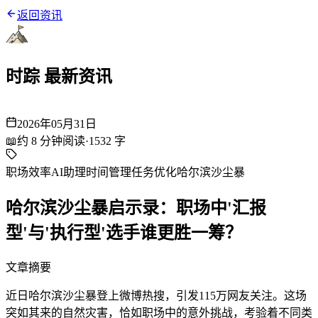
返回资讯
时踪 最新资讯
2026年05月31日
📖
约
8
分钟阅读
·
1532
字
职场效率
AI助理
时间管理
任务优化
哈尔滨沙尘暴
哈尔滨沙尘暴启示录：职场中'汇报
型'与'执行型'选手谁更胜一筹？
文章摘要
近日哈尔滨沙尘暴登上微博热搜，引发115万网友关注。这场
突如其来的自然灾害，恰如职场中的意外挑战，考验着不同类