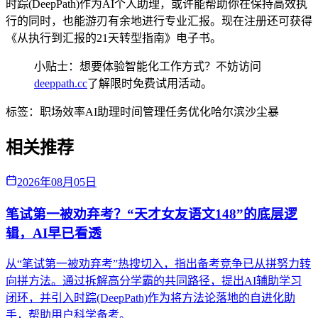
时踪(DeepPath)作为AI个人助理，或许能帮助你在保持高效执
行的同时，也能游刃有余地进行专业汇报。现在注册还可获得
《从执行到汇报的21天转型指南》电子书。
小贴士：想要体验智能化工作方式？不妨访问
deeppath.cc
了解限时免费试用活动。
标签：
职场效率
AI助理
时间管理
任务优化
哈尔滨沙尘暴
相关推荐
2026年08月05日
笔试第一被劝弃考？“天才女友语文148”的底层逻
辑，AI早已看透
从“笔试第一被劝弃考”热搜切入，指出备考竞争已从拼努力转
向拼方法。通过拆解高分学霸的共同路径，提出AI辅助学习
闭环，并引入时踪(DeepPath)作为将方法论落地的自进化助
手，帮助用户科学备考。