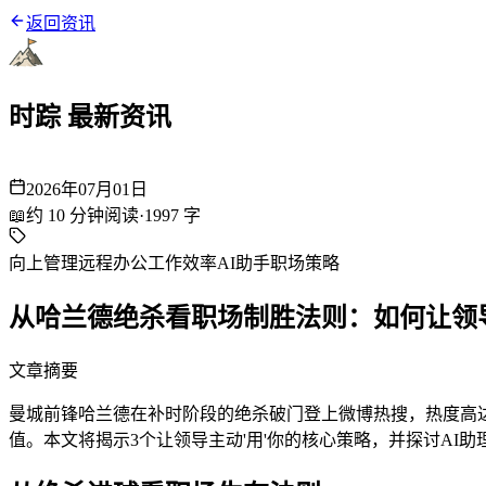
返回资讯
时踪 最新资讯
2026年07月01日
📖
约
10
分钟阅读
·
1997
字
向上管理
远程办公
工作效率
AI助手
职场策略
从哈兰德绝杀看职场制胜法则：如何让领
文章摘要
曼城前锋哈兰德在补时阶段的绝杀破门登上微博热搜，热度高达
值。本文将揭示3个让领导主动'用'你的核心策略，并探讨AI