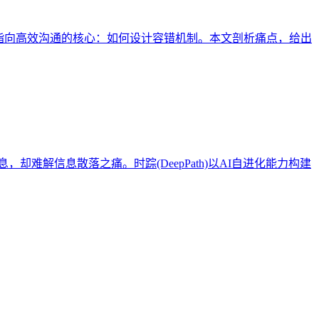
则指向高效沟通的核心：如何设计容错机制。本文剖析痛点，给出
难解信息散落之痛。时踪(DeepPath)以AI自进化能力构建