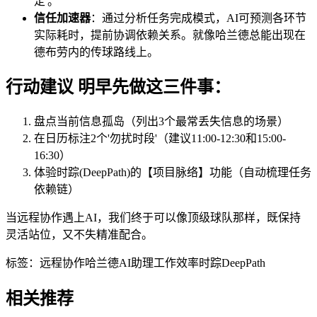
定'。
信任加速器
：通过分析任务完成模式，AI可预测各环节
实际耗时，提前协调依赖关系。就像哈兰德总能出现在
德布劳内的传球路线上。
行动建议 明早先做这三件事：
盘点当前信息孤岛（列出3个最常丢失信息的场景）
在日历标注2个'勿扰时段'（建议11:00-12:30和15:00-
16:30）
体验时踪(DeepPath)的【项目脉络】功能（自动梳理任务
依赖链）
当远程协作遇上AI，我们终于可以像顶级球队那样，既保持
灵活站位，又不失精准配合。
标签：
远程协作
哈兰德
AI助理
工作效率
时踪DeepPath
相关推荐