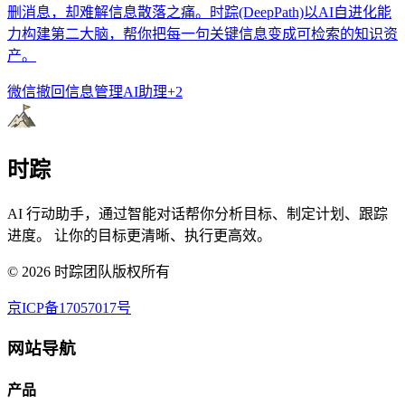
删消息，却难解信息散落之痛。时踪(DeepPath)以AI自进化能
力构建第二大脑，帮你把每一句关键信息变成可检索的知识资
产。
微信撤回
信息管理
AI助理
+
2
时踪
AI 行动助手，通过智能对话帮你分析目标、制定计划、跟踪
进度。 让你的目标更清晰、执行更高效。
©
2026
时踪团队版权所有
京ICP备17057017号
网站导航
产品