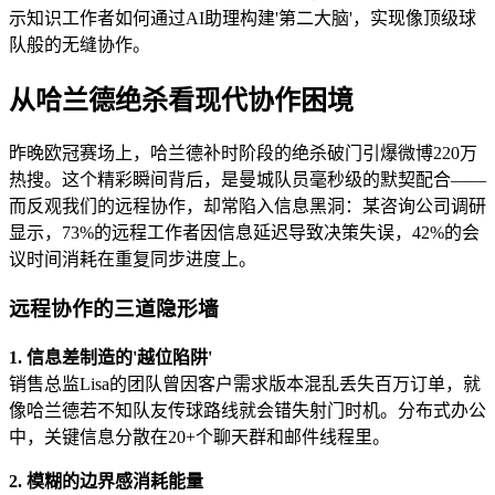
示知识工作者如何通过AI助理构建'第二大脑'，实现像顶级球
队般的无缝协作。
从哈兰德绝杀看现代协作困境
昨晚欧冠赛场上，哈兰德补时阶段的绝杀破门引爆微博220万
热搜。这个精彩瞬间背后，是曼城队员毫秒级的默契配合——
而反观我们的远程协作，却常陷入信息黑洞：某咨询公司调研
显示，73%的远程工作者因信息延迟导致决策失误，42%的会
议时间消耗在重复同步进度上。
远程协作的三道隐形墙
1. 信息差制造的'越位陷阱'
销售总监Lisa的团队曾因客户需求版本混乱丢失百万订单，就
像哈兰德若不知队友传球路线就会错失射门时机。分布式办公
中，关键信息分散在20+个聊天群和邮件线程里。
2. 模糊的边界感消耗能量