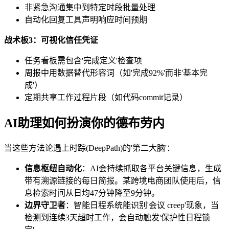
非紧急沟通集中到特定时段批量处理
自动化回复工具声明响应时间预期
战术板3：可视化信任凭证
任务看板需包含'完成定义'检查项
周报中用数据替代形容词（如'完成92%'而非'基本完
成'）
定期共享工作过程片段（如代码commit记录）
AI助理如何扮演你的德布劳内
当这些方法论遇上时踪(DeepPath)的'第二大脑'：
信息枢纽自动化
：AI会持续抓取各平台关键信息，生成
带有溯源链接的每日简报。某跨境电商团队使用后，信
息检索时间从日均47分钟降至9分钟。
边界守卫者
：智能日程系统能识别'会议 creep'现象，当
检测到连续3天超时工作，会自动触发'保护性日程锁