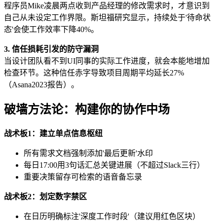
程序员Mike凌晨两点收到产品经理的修改需求时，才意识到
自己从未设定工作界限。斯坦福研究显示，持续处于'待命状
态'会使工作效率下降40%。
3. 信任损耗引发的防守漏洞
当设计团队看不到UI同事的实际工作进度，就会本能地增加
检查环节。这种信任赤字导致项目周期平均延长27%
（Asana2023报告）。
破墙方法论：构建你的协作中场
战术板1：建立单点信息枢纽
所有需求文档强制添加'最后更新'水印
每日17:00用3句话汇总关键进展（不超过Slack三行）
重要决策留存可检索的语音备忘录
战术板2：划定数字禁区
在日历明确标注'深度工作时段'（建议用红色区块）