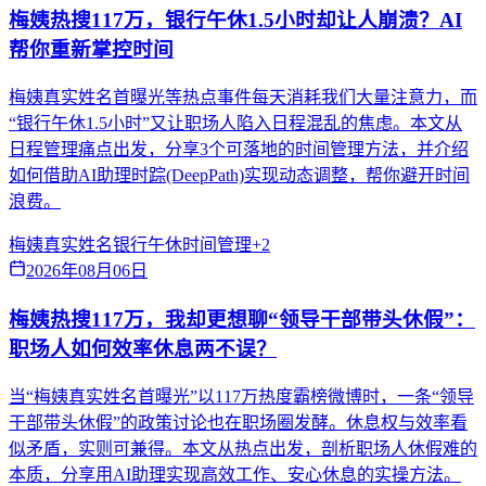
梅姨热搜117万，银行午休1.5小时却让人崩溃？AI
帮你重新掌控时间
梅姨真实姓名首曝光等热点事件每天消耗我们大量注意力，而
“银行午休1.5小时”又让职场人陷入日程混乱的焦虑。本文从
日程管理痛点出发，分享3个可落地的时间管理方法，并介绍
如何借助AI助理时踪(DeepPath)实现动态调整，帮你避开时间
浪费。
梅姨真实姓名
银行午休
时间管理
+
2
2026年08月06日
梅姨热搜117万，我却更想聊“领导干部带头休假”：
职场人如何效率休息两不误？
当“梅姨真实姓名首曝光”以117万热度霸榜微博时，一条“领导
干部带头休假”的政策讨论也在职场圈发酵。休息权与效率看
似矛盾，实则可兼得。本文从热点出发，剖析职场人休假难的
本质，分享用AI助理实现高效工作、安心休息的实操方法。