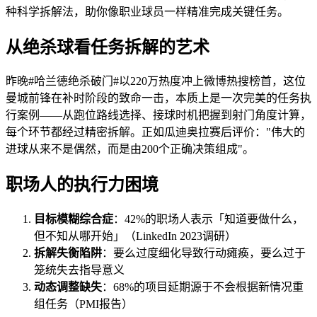
种科学拆解法，助你像职业球员一样精准完成关键任务。
从绝杀球看任务拆解的艺术
昨晚#哈兰德绝杀破门#以220万热度冲上微博热搜榜首，这位
曼城前锋在补时阶段的致命一击，本质上是一次完美的任务执
行案例——从跑位路线选择、接球时机把握到射门角度计算，
每个环节都经过精密拆解。正如瓜迪奥拉赛后评价："伟大的
进球从来不是偶然，而是由200个正确决策组成"。
职场人的执行力困境
目标模糊综合症
：42%的职场人表示「知道要做什么，
但不知从哪开始」（LinkedIn 2023调研）
拆解失衡陷阱
：要么过度细化导致行动瘫痪，要么过于
笼统失去指导意义
动态调整缺失
：68%的项目延期源于不会根据新情况重
组任务（PMI报告）