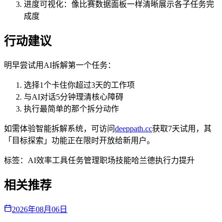
进度可视化：像比赛数据面板一样清晰展示各子任务完
成度
行动建议
明早尝试用AI拆解第一个任务：
选择1个卡住你超过3天的工作项
与AI对话5分钟理清核心障碍
执行最简单的那个拆分动作
如需体验智能拆解系统，可访问
deeppath.cc
获取7天试用，其
「目标探索」功能正在限时开放给新用户。
标签：
AI效率工具
任务管理
职场技能
哈兰德
执行力提升
相关推荐
2026年08月06日