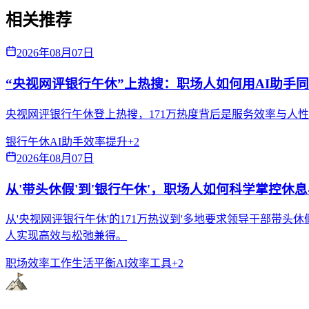
相关推荐
2026年08月07日
“央视网评银行午休”上热搜：职场人如何用AI助手
央视网评银行午休登上热搜，171万热度背后是服务效率与人
银行午休
AI助手
效率提升
+
2
2026年08月07日
从'带头休假'到'银行午休'，职场人如何科学掌控休
从'央视网评银行午休'的171万热议到'多地要求领导干部带
人实现高效与松弛兼得。
职场效率
工作生活平衡
AI效率工具
+
2