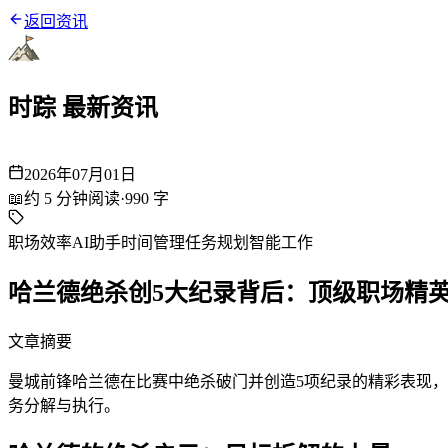
返回资讯
时踪 最新资讯
2026年07月01日
📖
约
5
分钟阅读
·
990
字
职场效率
AI助手
时间管理
任务规划
智能工作
哈兰德绝杀创5大纪录背后：顶级职场精
文章摘要
曼城前锋哈兰德在比赛中绝杀破门并创造5项纪录的精彩表现，
务分解与执行。