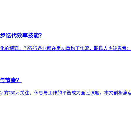
同步迭代效率技能？
性化的博弈。当各行各业都在用AI重构工作流，职场人也该思考
息与节奏？
头休假'的780万关注，休息与工作的平衡成为全民课题。本文剖析