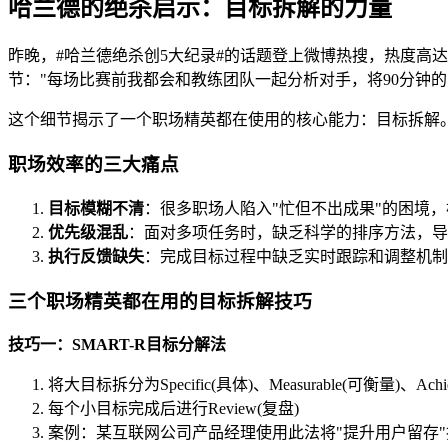
哈兰德的绝杀启示：目标拆解的力量
昨晚，#哈兰德绝杀创5大纪录#的话题登上微博热搜，热度高
节："每场比赛前我都会和教练团队一起分析对手，将90分钟的
这个细节揭示了一个职场精英都在使用的核心能力：目标拆解。
职场效率的三大痛点
目标模糊不清
：很多职场人陷入"忙但不出成果"的困境
优先级混乱
：面对多项任务时，缺乏科学的排序方法，导
执行反馈缺失
：完成目标过程中缺乏实时跟踪和调整机制
三个职场精英都在用的目标拆解技巧
技巧一：SMART-R目标分解法
将大目标拆分为Specific(具体)、Measurable(可衡量)、Achi
每个小目标完成后进行Review(复盘)
案例：某互联网公司产品经理使用此法将"提升用户留存"