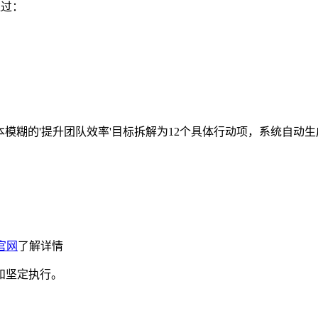
通过：
我将原本模糊的'提升团队效率'目标拆解为12个具体行动项，系统
)官网
了解详情
和坚定执行。