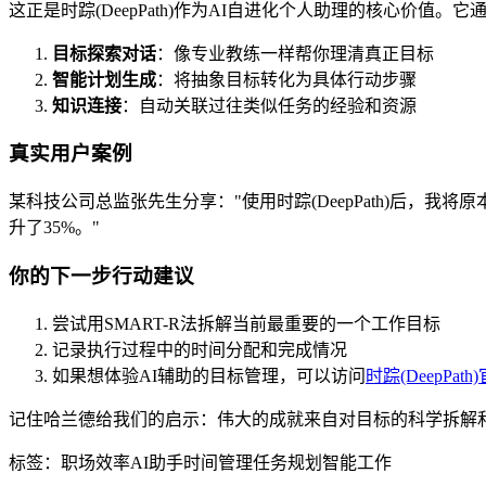
这正是时踪(DeepPath)作为AI自进化个人助理的核心价值。它
目标探索对话
：像专业教练一样帮你理清真正目标
智能计划生成
：将抽象目标转化为具体行动步骤
知识连接
：自动关联过往类似任务的经验和资源
真实用户案例
某科技公司总监张先生分享："使用时踪(DeepPath)后，
升了35%。"
你的下一步行动建议
尝试用SMART-R法拆解当前最重要的一个工作目标
记录执行过程中的时间分配和完成情况
如果想体验AI辅助的目标管理，可以访问
时踪(DeepPath
记住哈兰德给我们的启示：伟大的成就来自对目标的科学拆解
标签：
职场效率
AI助手
时间管理
任务规划
智能工作