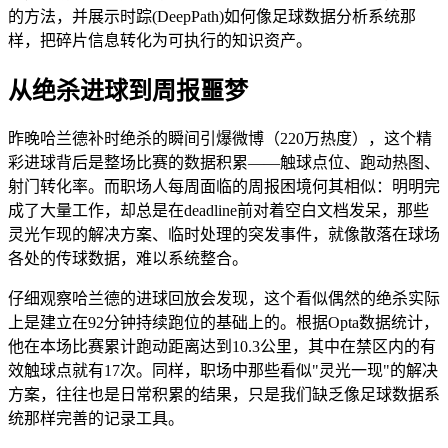
的方法，并展示时踪(DeepPath)如何像足球数据分析系统那
样，把碎片信息转化为可执行的知识资产。
从绝杀进球到周报噩梦
昨晚哈兰德补时绝杀的瞬间引爆微博（220万热度），这个精
彩进球背后是整场比赛的数据积累——触球点位、跑动热图、
射门转化率。而职场人每周面临的周报困境何其相似：明明完
成了大量工作，却总是在deadline前对着空白文档发呆，那些
灵光乍现的解决方案、临时处理的突发事件，就像散落在球场
各处的传球数据，难以系统整合。
仔细观察哈兰德的进球回放会发现，这个看似偶然的绝杀实际
上是建立在92分钟持续跑位的基础上的。根据Opta数据统计，
他在本场比赛累计跑动距离达到10.3公里，其中在禁区内的有
效触球点就有17次。同样，职场中那些看似"灵光一现"的解决
方案，往往也是日常积累的结果，只是我们缺乏像足球数据系
统那样完善的记录工具。