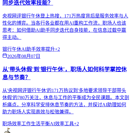
同步迭代效率技能？
央视网评银行午休登上热搜，171万热度背后是服务效率与人
性化的博弈。当各行各业都在用AI重构工作流，职场人也该
思考：如何借助AI助手同步迭代自身技能，在信息过载中赢
得主动。
银行午休
AI助手
效率提升
+
2
2026年08月07日
从'带头休假'到'银行午休'，职场人如何科学掌控休
息与节奏？
从'央视网评银行午休'的171万热议到'多地要求领导干部带头
休假'的780万关注，休息与工作的平衡成为全民课题。本文剖
析痛点，分享科学安排休息节奏的方法，并探讨AI助理如何
助力职场人实现高效与松弛兼得。
职场效率
工作生活平衡
AI效率工具
+
2