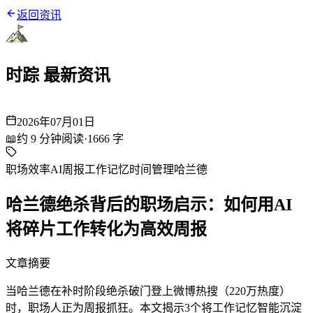
返回资讯
时踪 最新资讯
2026年07月01日
📖
约
9
分钟阅读
·
1666
字
职场效率
AI周报
工作记忆
时间管理
哈兰德
哈兰德绝杀背后的职场启示：如何用AI
将碎片工作转化为高效周报
文章摘要
当哈兰德在补时阶段绝杀破门登上微博热搜（220万热度）
时，职场人正为周报抓狂。本文揭示3个将工作记忆智能沉淀