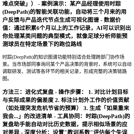
难点突破」） -
案例演示
：某产品经理使用时踪
(DeepPath)的智能关联功能，自动将三个月来的用
户反馈与产品迭代节点生成可视化图谱 -
数据价
值
：通过积累6个月以上的工作记录，AI可以识别出
你处理某类问题的典型模式，就像足球分析师能预
测球员在特定场景下的跑位路线
时踪(DeepPath)的知识图谱功能特别适合处理跨部门协作场
景。当市场部同事询问某个产品决策的背景时，系统可以自动
调取研发、测试等各环节的相关记录，形成完整的决策链路
图。
方法三：进化式复盘 -
操作步骤
： 1. 对比计划目标
与实际成果的偏差度 2. 标注计划外工作的价值贡献
（如处理突发危机节省的预算） 3. 生成「如果重来
我会...」的改进清单 -
工具协同
：时踪(DeepPath)的
复盘助手能自动对比历史数据，提示相似场景的应
对差异 -
深度分析
：设置"教训系数"评估每个失误