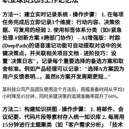
职业球员式的工作记忆法
方法一：建立实时记录系统 -
操作步骤
： 1. 在每项
任务完成后立即记录3个维度：行动内容、决策依
据、可复用的经验 2. 使用标签体系分类（如#紧急
处理 #创新方案 #跨部门协作） -
AI增强版
：时踪
(DeepPath)的语音速记功能可自动提取对话中的关
键决策点，并关联相关项目文档 -
进阶技巧
：设
置"决策日志"，记录每个重要选择的备选方案和取
舍标准。例如产品经理可以记录："选择A方案因为
用户反馈表明...，虽然B方案开发周期更短..."
某科技公司产品团队使用这个方法后，周报准备时间从平均3
小时降至45分钟，同时关键决策的追溯准确率提升了68%。
方法二：构建知识拼图 -
操作步骤
： 1. 将邮件、会
议纪要、代码片段等素材存入统一知识库 2. 每周用
15分钟进行主题聚类（如「客户需求分析」「技术