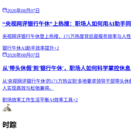
2026年08月07日
“央视网评银行午休”上热搜：职场人如何用AI助手
央视网评银行午休登上热搜，171万热度背后是服务效率与人
银行午休
AI助手
效率提升
+
2
2026年08月07日
从'带头休假'到'银行午休'，职场人如何科学掌控休
从'央视网评银行午休'的171万热议到'多地要求领导干部带
人实现高效与松弛兼得。
职场效率
工作生活平衡
AI效率工具
+
2
时踪