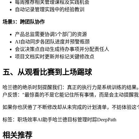
每周推荐相关管理课程及实践机会
自动记录管理实践中的经验教训
场景3：跨团队协作
产品总监需要协调5个部门的资源
AI自动同步各团队进度并预警瓶颈
会议决策点自动生成待办事项并分配责任人
项目文档实时更新并标记关键修改点
五、从观看比赛到上场踢球
哈兰德的绝杀时刻提醒我们：真正的执行力是系统训练的结果。时
户反馈："最惊喜的不是它能记住所有事情，而是会主动提醒我
如果你也厌倦了不断修改却从未完成的计划清单，不妨体验这个会
标签：
职场效率
AI助手
哈兰德
目标管理
时踪DeepPath
相关推荐