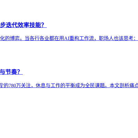
同步迭代效率技能？
性化的博弈。当各行各业都在用AI重构工作流，职场人也该思考
息与节奏？
头休假'的780万关注，休息与工作的平衡成为全民课题。本文剖析