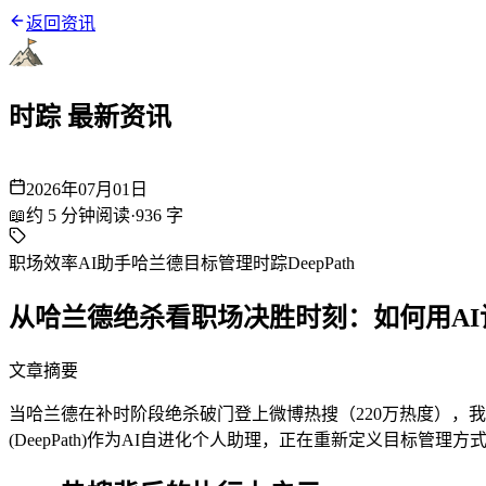
返回资讯
时踪 最新资讯
2026年07月01日
📖
约
5
分钟阅读
·
936
字
职场效率
AI助手
哈兰德
目标管理
时踪DeepPath
从哈兰德绝杀看职场决胜时刻：如何用AI
文章摘要
当哈兰德在补时阶段绝杀破门登上微博热搜（220万热度），
(DeepPath)作为AI自进化个人助理，正在重新定义目标管理方