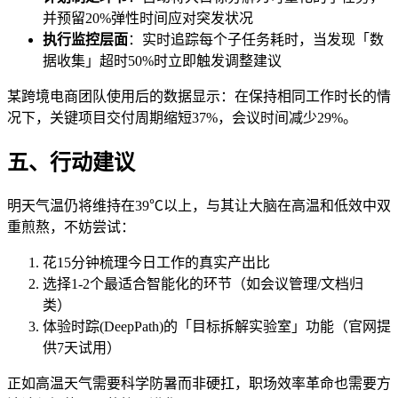
并预留20%弹性时间应对突发状况
执行监控层面
：实时追踪每个子任务耗时，当发现「数
据收集」超时50%时立即触发调整建议
某跨境电商团队使用后的数据显示：在保持相同工作时长的情
况下，关键项目交付周期缩短37%，会议时间减少29%。
五、行动建议
明天气温仍将维持在39℃以上，与其让大脑在高温和低效中双
重煎熬，不妨尝试：
花15分钟梳理今日工作的真实产出比
选择1-2个最适合智能化的环节（如会议管理/文档归
类）
体验时踪(DeepPath)的「目标拆解实验室」功能（官网提
供7天试用）
正如高温天气需要科学防暑而非硬扛，职场效率革命也需要方