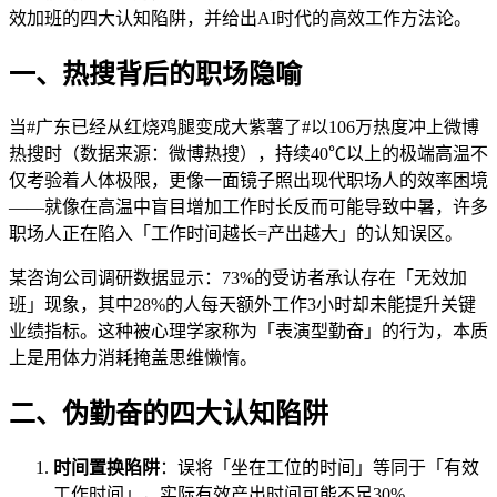
效加班的四大认知陷阱，并给出AI时代的高效工作方法论。
一、热搜背后的职场隐喻
当#广东已经从红烧鸡腿变成大紫薯了#以106万热度冲上微博
热搜时（数据来源：微博热搜），持续40℃以上的极端高温不
仅考验着人体极限，更像一面镜子照出现代职场人的效率困境
——就像在高温中盲目增加工作时长反而可能导致中暑，许多
职场人正在陷入「工作时间越长=产出越大」的认知误区。
某咨询公司调研数据显示：73%的受访者承认存在「无效加
班」现象，其中28%的人每天额外工作3小时却未能提升关键
业绩指标。这种被心理学家称为「表演型勤奋」的行为，本质
上是用体力消耗掩盖思维懒惰。
二、伪勤奋的四大认知陷阱
时间置换陷阱
：误将「坐在工位的时间」等同于「有效
工作时间」，实际有效产出时间可能不足30%