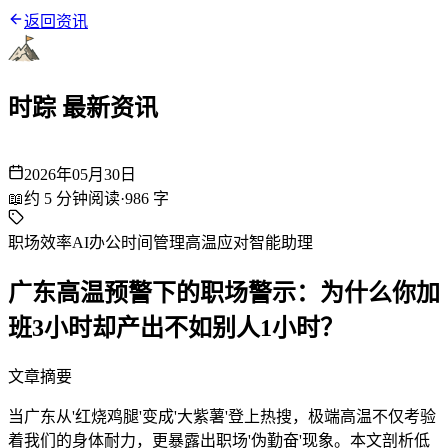
返回资讯
时踪 最新资讯
2026年05月30日
📖
约
5
分钟阅读
·
986
字
职场效率
AI办公
时间管理
高温应对
智能助理
广东高温预警下的职场警示：为什么你加
班3小时却产出不如别人1小时？
文章摘要
当广东从'红烧鸡腿'变成'大紫薯'登上热搜，极端高温不仅考验
着我们的身体耐力，更暴露出职场'伪勤奋'现象。本文剖析低