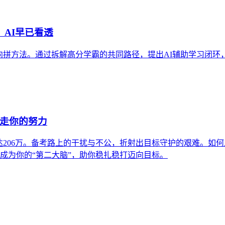
，AI早已看透
方法。通过拆解高分学霸的共同路径，提出AI辅助学习闭环，并引
偷走你的努力
达206万。备考路上的干扰与不公，折射出目标守护的艰难。如
如何成为你的“第二大脑”，助你稳扎稳打迈向目标。