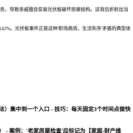
事务，导致亲戚擅自安装光伏板破坏房屋结构。这背后折射出当
42%。光伏板事件正是这种'职场高效、生活失序'矛盾的典型体
时想法）集中到一个入口 - 技巧：每天固定3个时间点做快
发展） - 案例：'老家房屋检查'应标记为【家庭-财产维