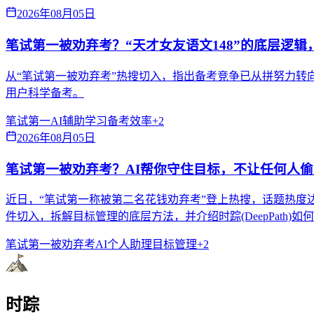
2026年08月05日
笔试第一被劝弃考？“天才女友语文148”的底层逻辑
从“笔试第一被劝弃考”热搜切入，指出备考竞争已从拼努力转向拼
用户科学备考。
笔试第一
AI辅助学习
备考效率
+
2
2026年08月05日
笔试第一被劝弃考？AI帮你守住目标，不让任何人
近日，“笔试第一称被第二名花钱劝弃考”登上热搜，话题热度
件切入，拆解目标管理的底层方法，并介绍时踪(DeepPath)
笔试第一被劝弃考
AI个人助理
目标管理
+
2
时踪