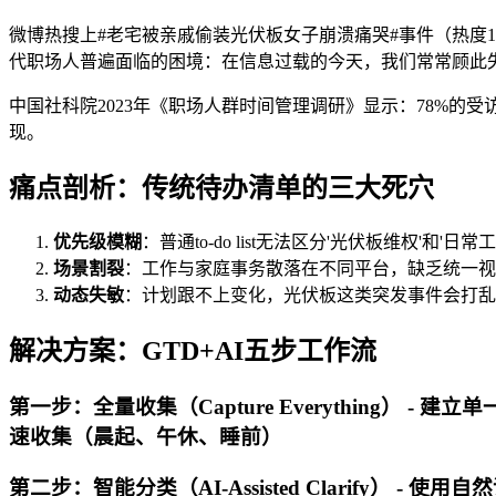
微博热搜上#老宅被亲戚偷装光伏板女子崩溃痛哭#事件（热度
代职场人普遍面临的困境：在信息过载的今天，我们常常顾此
中国社科院2023年《职场人群时间管理调研》显示：78%的
现。
痛点剖析：传统待办清单的三大死穴
优先级模糊
：普通to-do list无法区分'光伏板维权'和'
场景割裂
：工作与家庭事务散落在不同平台，缺乏统一视
动态失敏
：计划跟不上变化，光伏板这类突发事件会打乱
解决方案：GTD+AI五步工作流
第一步：全量收集（Capture Everything
速收集（晨起、午休、睡前）
第二步：智能分类（AI-Assisted Clarify）