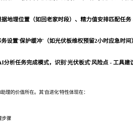
ling） - 根据地理位置（如回老家时段）、精力值安排匹
- 为重要事务设置'保护缓冲'（如光伏板维权预留2小时应急
 - 每周用AI分析任务完成模式，识别'光伏板式'风险点 -
类AI助理的价值所在。其'自进化'特性体现在：
理步骤