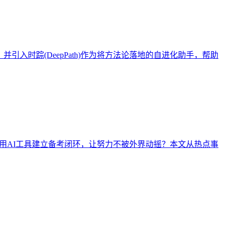
入时踪(DeepPath)作为将方法论落地的自进化助手，帮助
何用AI工具建立备考闭环，让努力不被外界动摇？本文从热点事