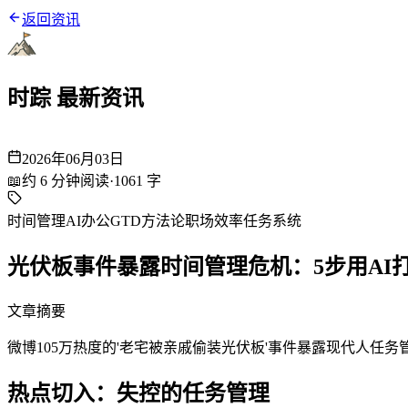
返回资讯
时踪 最新资讯
2026年06月03日
📖
约
6
分钟阅读
·
1061
字
时间管理
AI办公
GTD方法论
职场效率
任务系统
光伏板事件暴露时间管理危机：5步用AI
文章摘要
微博105万热度的'老宅被亲戚偷装光伏板'事件暴露现代人任
热点切入：失控的任务管理