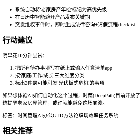
系统自动将'老家房产年检'标记为高优先级
在日历中智能避开产品发布关键期
突发维权事件时，即时生成法律咨询+请假流程checklist
行动建议
明早花10分钟尝试：
把所有待办事项写在纸上或输入任意清单app
按'家庭/工作/成长'三大维度分类
标出3件最可能引发'光伏板式危机'的事项
如果想体验AI如何自动化这个过程，时踪(DeepPath)
统提醒老家房屋管理，或许就能避免这场崩溃。
标签：
时间管理
AI办公
GTD方法论
职场效率
任务系统
相关推荐