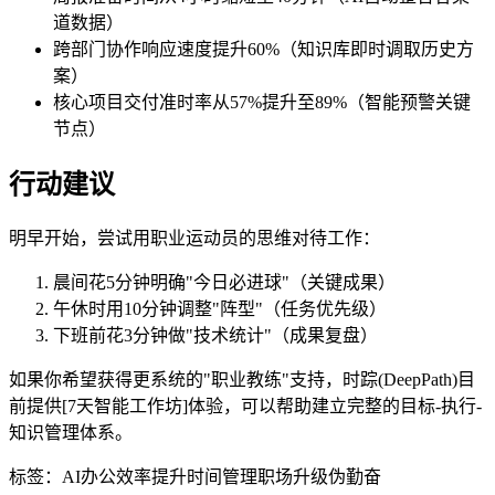
道数据）
跨部门协作响应速度提升60%（知识库即时调取历史方
案）
核心项目交付准时率从57%提升至89%（智能预警关键
节点）
行动建议
明早开始，尝试用职业运动员的思维对待工作：
晨间花5分钟明确"今日必进球"（关键成果）
午休时用10分钟调整"阵型"（任务优先级）
下班前花3分钟做"技术统计"（成果复盘）
如果你希望获得更系统的"职业教练"支持，时踪(DeepPath)目
前提供[7天智能工作坊]体验，可以帮助建立完整的目标-执行-
知识管理体系。
标签：
AI办公
效率提升
时间管理
职场升级
伪勤奋