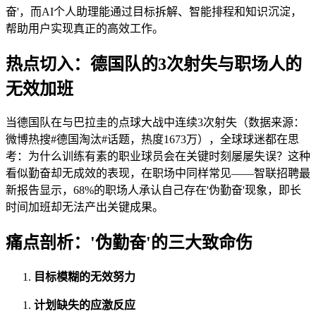
奋'，而AI个人助理能通过目标拆解、智能排程和知识沉淀，
帮助用户实现真正的高效工作。
热点切入：德国队的3次射失与职场人的
无效加班
当德国队在与巴拉圭的点球大战中连续3次射失（数据来源：
微博热搜#德国淘汰#话题，热度1673万），全球球迷都在思
考：为什么训练有素的职业球员会在关键时刻屡屡失误？这种
看似勤奋却无成效的表现，在职场中同样常见——智联招聘最
新报告显示，68%的职场人承认自己存在'伪勤奋'现象，即长
时间加班却无法产出关键成果。
痛点剖析：'伪勤奋'的三大致命伤
目标模糊的无效努力
计划缺失的应激反应