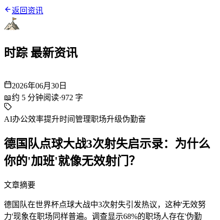
返回资讯
时踪 最新资讯
2026年06月30日
📖
约
5
分钟阅读
·
972
字
AI办公
效率提升
时间管理
职场升级
伪勤奋
德国队点球大战3次射失启示录：为什么
你的'加班'就像无效射门？
文章摘要
德国队在世界杯点球大战中3次射失引发热议，这种'无效努
力'现象在职场同样普遍。调查显示68%的职场人存在'伪勤