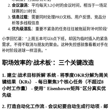
会议漩涡
：平均每天3.2小时的会议时间，相当于一场足
球赛的2/3时长
信息过载
：需要同时处理PRD文档、用户反馈、竞品分
析等多线程信息
优先级混乱
：重要不紧急的任务往往被拖延到'补时阶段'
小李回忆道："上周五本可以6点下班，却因为临时插入的紧急
需求，不得不取消与朋友的聚会。这种失控感就像看着对手在
补时阶段进球一样沮丧。"
职场效率的'战术板'：三个关键改造
1. 建立'战术目标拆解'系统 - 将季度OKR分解为周关
键结果（KRs） - 每日聚焦3个核心任务（不超过8
小时工作量） - 使用" Eisenhower矩阵"区分真实优
先级
2. 打造自动化工作流 - 会议纪要自动生成行动项 - 邮