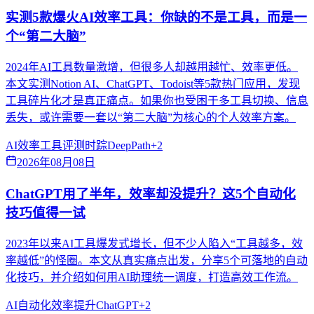
实测5款爆火AI效率工具：你缺的不是工具，而是一
个“第二大脑”
2024年AI工具数量激增，但很多人却越用越忙、效率更低。
本文实测Notion AI、ChatGPT、Todoist等5款热门应用，发现
工具碎片化才是真正痛点。如果你也受困于多工具切换、信息
丢失，或许需要一套以“第二大脑”为核心的个人效率方案。
AI效率
工具评测
时踪DeepPath
+
2
2026年08月08日
ChatGPT用了半年，效率却没提升？这5个自动化
技巧值得一试
2023年以来AI工具爆发式增长，但不少人陷入“工具越多，效
率越低”的怪圈。本文从真实痛点出发，分享5个可落地的自动
化技巧，并介绍如何用AI助理统一调度，打造高效工作流。
AI自动化
效率提升
ChatGPT
+
2