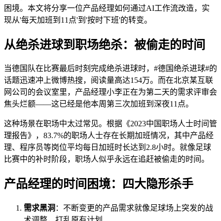
困境。本文将分享一位产品经理如何通过AI工作流改造，实
现从'每天加班到11点'到'按时下班'的转变。
从绝杀进球到职场绝杀：被偷走的时间
当德国队在比赛最后时刻完成绝杀进球时，#德国绝杀进球#的
话题迅速冲上微博热搜，阅读量高达154万。而在北京某互联
网公司的会议室里，产品经理小李正在为第二天的需求评审会
焦头烂额——这已经是他本周第三次加班到深夜11点。
这种场景在职场中太过常见。根据《2023中国职场人士时间管
理报告》，83.7%的职场人士存在长期加班情况，其中产品经
理、程序员等岗位平均每日加班时长达到2.8小时。就像足球
比赛中的补时阶段，职场人似乎永远在追赶被偷走的时间。
产品经理的时间困境：四大隐形杀手
需求黑洞
：不断变更的产品需求就像足球场上突发的战
术调整，打乱原有计划