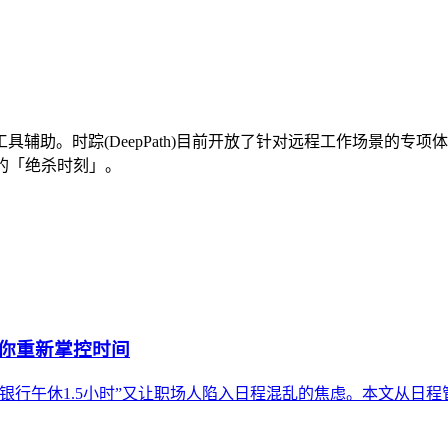
辅助。时踪(DeepPath)目前开放了针对远程工作场景的专
的「绝杀时刻」。
帮你重新掌控时间
银行午休1.5小时”又让职场人陷入日程混乱的焦虑。本文从日