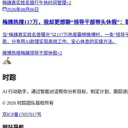
梅姨真实姓名
银行午休
时间管理
+
2
2026年08月06日
梅姨热搜117万，我却更想聊“领导干部带头休假”
当“梅姨真实姓名首曝光”以117万热度霸榜微博时，一条“
质，分享用AI助理实现高效工作、安心休息的实操方法。
微博热搜
梅姨
领导干部休假
+
2
时踪
AI 行动助手，通过智能对话帮你分析目标、制定计划、跟踪进
©
2026
时踪团队版权所有
京ICP备17057017号
网站导航