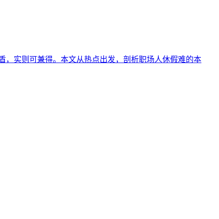
矛盾，实则可兼得。本文从热点出发，剖析职场人休假难的本