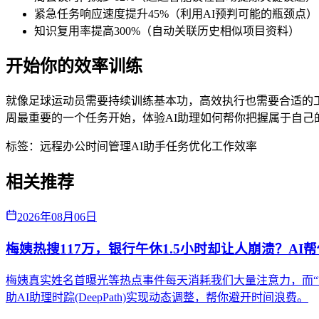
紧急任务响应速度提升45%（利用AI预判可能的瓶颈点）
知识复用率提高300%（自动关联历史相似项目资料）
开始你的效率训练
就像足球运动员需要持续训练基本功，高效执行也需要合适的工具
周最重要的一个任务开始，体验AI助理如何帮你把握属于自己
标签：
远程办公
时间管理
AI助手
任务优化
工作效率
相关推荐
2026年08月06日
梅姨热搜117万，银行午休1.5小时却让人崩溃？AI
梅姨真实姓名首曝光等热点事件每天消耗我们大量注意力，而“
助AI助理时踪(DeepPath)实现动态调整，帮你避开时间浪费。