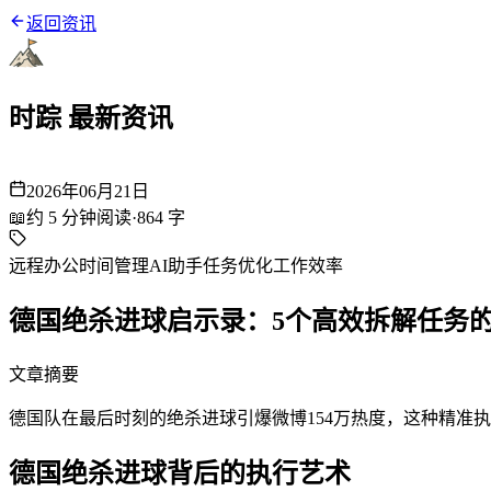
返回资讯
时踪 最新资讯
2026年06月21日
📖
约
5
分钟阅读
·
864
字
远程办公
时间管理
AI助手
任务优化
工作效率
德国绝杀进球启示录：5个高效拆解任务
文章摘要
德国队在最后时刻的绝杀进球引爆微博154万热度，这种精准执行
德国绝杀进球背后的执行艺术