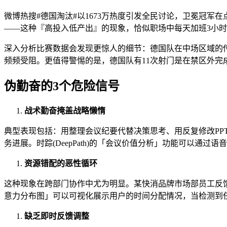
微博热搜#德国淘汰#以1673万热度引发全民讨论，卫冕冠军
——这种『高投入低产出』的现象，恰似职场中每天加班3小
深入分析比赛数据会发现更惊人的细节：德国队在中场区域的传
频频受阻。更值得警惕的是，德国队有11次射门是在禁区外完
伪勤奋的3个危险信号
战术勤奋掩盖战略懒惰
典型表现包括：用整理会议纪要代替决策思考、用反复修改PP
务进展。时踪(DeepPath)的「会议价值分析」功能可以
资源错配的恶性循环
这种现象在跨部门协作中尤为明显。某快消品牌市场部员工反馈，
意力分布图」可以可视化展示用户的时间分配情况，当检测到任
缺乏即时反馈调整