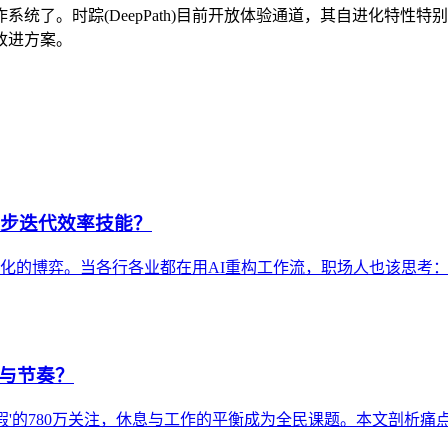
统了。时踪(DeepPath)目前开放体验通道，其自进化特性
改进方案。
同步迭代效率技能？
性化的博弈。当各行各业都在用AI重构工作流，职场人也该思考
息与节奏？
头休假'的780万关注，休息与工作的平衡成为全民课题。本文剖析