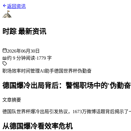
返回资讯
时踪 最新资讯
2026年06月30日
📖
约
9
分钟阅读
·
1779
字
职场效率
时间管理
AI助手
德国世界杯
伪勤奋
德国爆冷出局背后：警惕职场中的'伪勤奋
文章摘要
德国队世界杯爆冷出局引发热议，1673万微博话题背后揭示了
从德国爆冷看效率危机