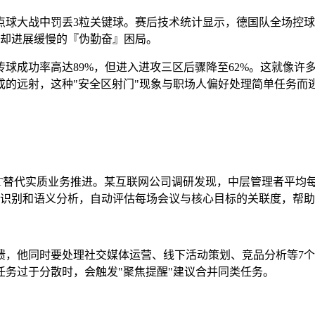
在点球大战中罚丢3粒关键球。赛后技术统计显示，德国队全场控
时却进展缓慢的『伪勤奋』困局。
球成功率高达89%，但进入进攻三区后骤降至62%。这就像许
成的远射，这种"安全区射门"现象与职场人偏好处理简单任务而
T替代实质业务推进。某互联网公司调研发现，中层管理者平均每
通过语音识别和语义分析，自动评估每场会议与核心目标的关联度，帮
他同时要处理社交媒体运营、线下活动策划、竞品分析等7个方向的
务过于分散时，会触发"聚焦提醒"建议合并同类任务。