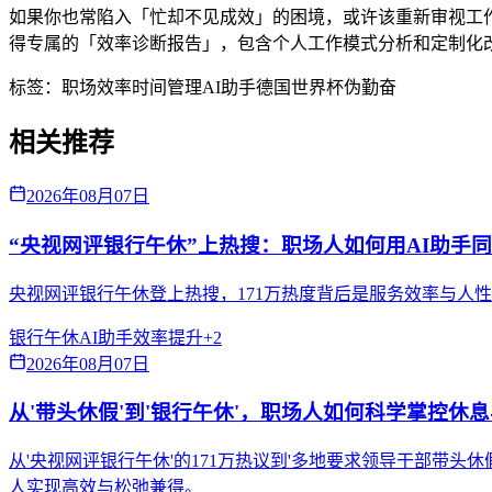
如果你也常陷入「忙却不见成效」的困境，或许该重新审视工作系
得专属的「效率诊断报告」，包含个人工作模式分析和定制化
标签：
职场效率
时间管理
AI助手
德国世界杯
伪勤奋
相关推荐
2026年08月07日
“央视网评银行午休”上热搜：职场人如何用AI助手
央视网评银行午休登上热搜，171万热度背后是服务效率与人
银行午休
AI助手
效率提升
+
2
2026年08月07日
从'带头休假'到'银行午休'，职场人如何科学掌控休
从'央视网评银行午休'的171万热议到'多地要求领导干部带
人实现高效与松弛兼得。