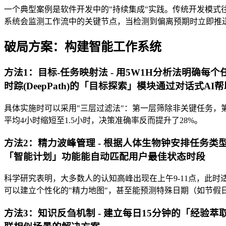
一个典型案例是软件开发中的"持续集成"实践。传统开发模式往往
系统会监测工作流中的关键节点，当检测到偏离预期时立即推
破局方案：构建智能工作系统
方法1：目标-任务映射法 - 用5W1H分析法明确每
时踪(DeepPath)的「目标探索」模块通过对话式AI
具体实施时可以采用"三层过滤法"：第一层筛除非关键任务，
平均4小时缩短至1.5小时，决策准确率反而提升了28%。
方法2：精力波峰管理 - 根据人体生物钟安排任务类型
「智能计划」功能能自动匹配用户最佳状态时段
科学研究表明，大多数人的认知高峰出现在上午9-11点，此时适
可以建立个性化的"精力地图"，甚至能预测特殊日期（如节假
方法3：知识反刍机制 - 建立每日15分钟的「经验萃