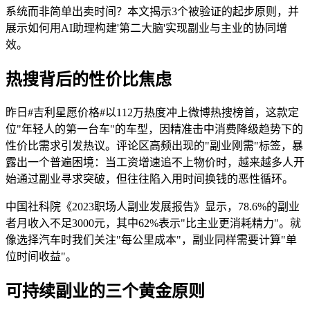
系统而非简单出卖时间？本文揭示3个被验证的起步原则，并
展示如何用AI助理构建'第二大脑'实现副业与主业的协同增
效。
热搜背后的性价比焦虑
昨日#吉利星愿价格#以112万热度冲上微博热搜榜首，这款定
位"年轻人的第一台车"的车型，因精准击中消费降级趋势下的
性价比需求引发热议。评论区高频出现的"副业刚需"标签，暴
露出一个普遍困境：当工资增速追不上物价时，越来越多人开
始通过副业寻求突破，但往往陷入用时间换钱的恶性循环。
中国社科院《2023职场人副业发展报告》显示，78.6%的副业
者月收入不足3000元，其中62%表示"比主业更消耗精力"。就
像选择汽车时我们关注"每公里成本"，副业同样需要计算"单
位时间收益"。
可持续副业的三个黄金原则