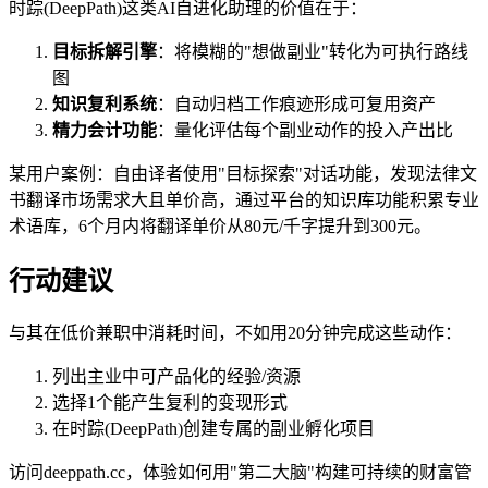
时踪(DeepPath)这类AI自进化助理的价值在于：
目标拆解引擎
：将模糊的"想做副业"转化为可执行路线
图
知识复利系统
：自动归档工作痕迹形成可复用资产
精力会计功能
：量化评估每个副业动作的投入产出比
某用户案例：自由译者使用"目标探索"对话功能，发现法律文
书翻译市场需求大且单价高，通过平台的知识库功能积累专业
术语库，6个月内将翻译单价从80元/千字提升到300元。
行动建议
与其在低价兼职中消耗时间，不如用20分钟完成这些动作：
列出主业中可产品化的经验/资源
选择1个能产生复利的变现形式
在时踪(DeepPath)创建专属的副业孵化项目
访问deeppath.cc，体验如何用"第二大脑"构建可持续的财富管