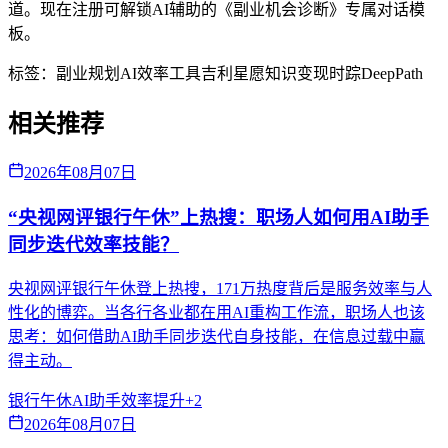
道。现在注册可解锁AI辅助的《副业机会诊断》专属对话模
板。
标签：
副业规划
AI效率工具
吉利星愿
知识变现
时踪DeepPath
相关推荐
2026年08月07日
“央视网评银行午休”上热搜：职场人如何用AI助手
同步迭代效率技能？
央视网评银行午休登上热搜，171万热度背后是服务效率与人
性化的博弈。当各行各业都在用AI重构工作流，职场人也该
思考：如何借助AI助手同步迭代自身技能，在信息过载中赢
得主动。
银行午休
AI助手
效率提升
+
2
2026年08月07日