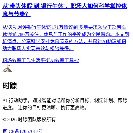
从'带头休假'到'银行午休'，职场人如何科学掌控休
息与节奏？
从'央视网评银行午休'的171万热议到'多地要求领导干部带头
休假'的780万关注，休息与工作的平衡成为全民课题。本文剖
析痛点，分享科学安排休息节奏的方法，并探讨AI助理如何
助力职场人实现高效与松弛兼得。
职场效率
工作生活平衡
AI效率工具
+
2
时踪
AI 行动助手，通过智能对话帮你分析目标、制定计划、跟踪
进度。 让你的目标更清晰、执行更高效。
©
2026
时踪团队版权所有
京ICP备17057017号