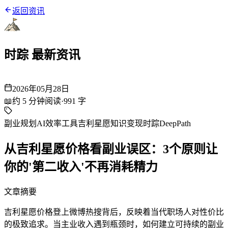
返回资讯
时踪 最新资讯
2026年05月28日
📖
约
5
分钟阅读
·
991
字
副业规划
AI效率工具
吉利星愿
知识变现
时踪DeepPath
从吉利星愿价格看副业误区：3个原则让
你的'第二收入'不再消耗精力
文章摘要
吉利星愿价格登上微博热搜背后，反映着当代职场人对性价比
的极致追求。当主业收入遇到瓶颈时，如何建立可持续的副业