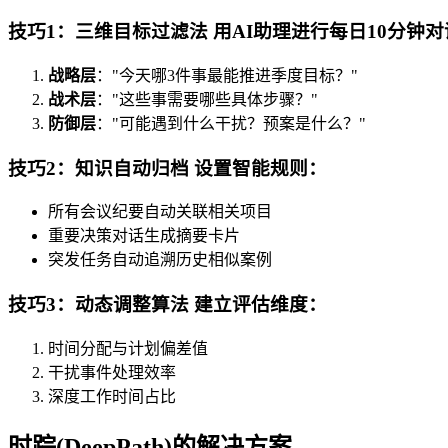
技巧1：三维目标过滤法 用AI助理进行每日10分钟
战略层
："今天哪3件事最能推进季度目标？"
战术层
："这些事需要哪些具体步骤？"
防御层
："可能遇到什么干扰？预案是什么？"
技巧2：知识自动归档 设置智能规则：
所有会议纪要自动关联相关项目
重要决策对话生成摘要卡片
突发任务自动追溯历史相似案例
技巧3：动态调整算法 建立评估维度：
时间分配与计划偏差值
干扰事件处理效率
深度工作时间占比
时踪(DeepPath)的解决方案