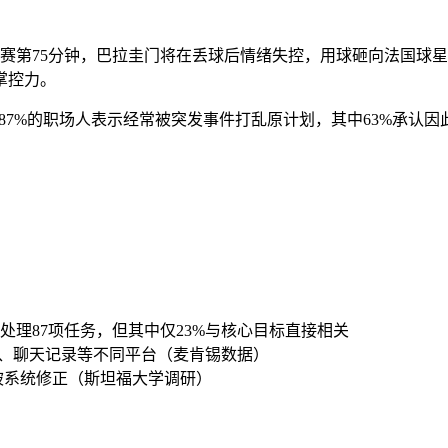
。比赛第75分钟，巴拉圭门将在丢球后情绪失控，用球砸向法国
掌控力。
示，87%的职场人表示经常被突发事件打乱原计划，其中63%承认
理87项任务，但其中仅23%与核心目标直接相关
件、聊天记录等不同平台（麦肯锡数据）
被系统修正（斯坦福大学调研）