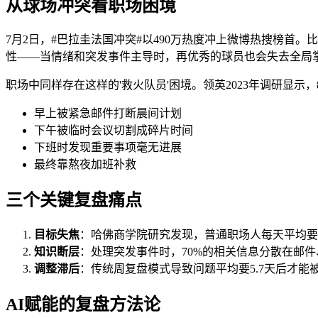
从球场冲突看职场困境
7月2日，#巴拉圭法国冲突#以490万热度冲上微博热搜榜首
性——当情绪和突发事件主导时，再优秀的球员也会失去全局
职场中同样存在这样的'救火队员'困境。领英2023年调研显
早上被紧急邮件打断晨间计划
下午被临时会议切割成碎片时间
下班时发现重要事项毫无进展
最终靠熬夜加班补救
三个关键复盘痛点
目标失焦
：哈佛商学院研究发现，普通职场人每天平均要处
知识断层
：处理突发事件时，70%的相关信息分散在邮
调整滞后
：传统周复盘模式导致问题平均要5.7天后才能
AI赋能的复盘方法论