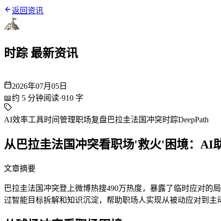
返回资讯
时踪 最新资讯
2026年07月05日
📖
约
5
分钟阅读
·
910
字
AI效率工具
时间管理
职场复盘
巴拉圭法国冲突
时踪DeepPath
从巴拉圭法国冲突看职场'救火'困境：A
文章摘要
巴拉圭法国冲突登上微博热搜490万热度，暴露了临时应对的局限
过智能目标拆解和知识沉淀，帮助职场人实现从被动应对到主