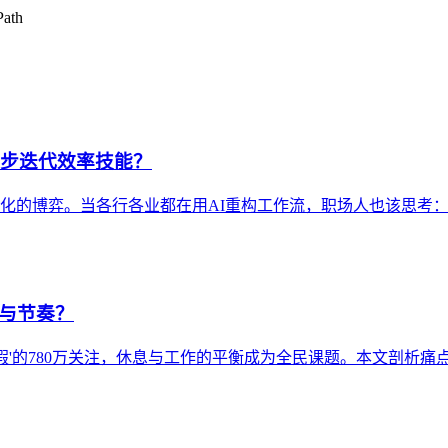
ath
同步迭代效率技能？
性化的博弈。当各行各业都在用AI重构工作流，职场人也该思考
息与节奏？
头休假'的780万关注，休息与工作的平衡成为全民课题。本文剖析