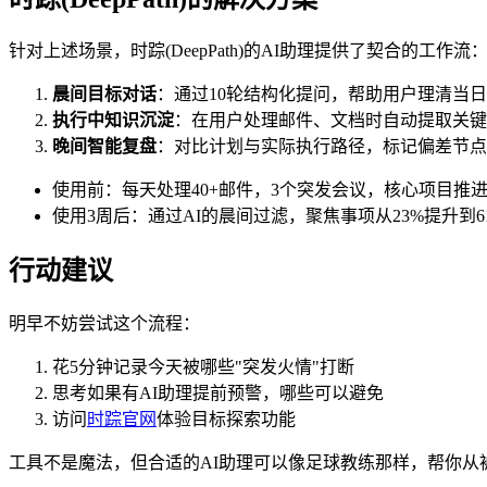
针对上述场景，时踪(DeepPath)的AI助理提供了契合的工作流
晨间目标对话
：通过10轮结构化提问，帮助用户理清当
执行中知识沉淀
：在用户处理邮件、文档时自动提取关键
晚间智能复盘
：对比计划与实际执行路径，标记偏差节点
使用前：每天处理40+邮件，3个突发会议，核心项目推
使用3周后：通过AI的晨间过滤，聚焦事项从23%提升到6
行动建议
明早不妨尝试这个流程：
花5分钟记录今天被哪些"突发火情"打断
思考如果有AI助理提前预警，哪些可以避免
访问
时踪官网
体验目标探索功能
工具不是魔法，但合适的AI助理可以像足球教练那样，帮你从