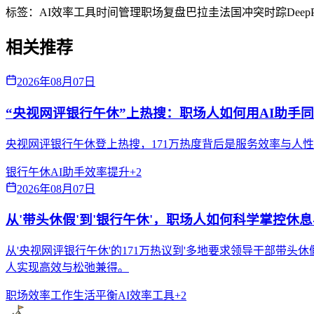
标签：
AI效率工具
时间管理
职场复盘
巴拉圭法国冲突
时踪DeepP
相关推荐
2026年08月07日
“央视网评银行午休”上热搜：职场人如何用AI助手
央视网评银行午休登上热搜，171万热度背后是服务效率与人
银行午休
AI助手
效率提升
+
2
2026年08月07日
从'带头休假'到'银行午休'，职场人如何科学掌控休
从'央视网评银行午休'的171万热议到'多地要求领导干部带
人实现高效与松弛兼得。
职场效率
工作生活平衡
AI效率工具
+
2