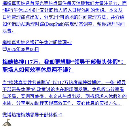
梅姨真实姓名首曝光等热点事件每天消耗我们大量注意力，而
“银行午休1.5小时”又让职场人陷入日程混乱的焦虑。本文从
日程管理痛点出发，分享3个可落地的时间管理方法，并介绍
如何借助AI助理时踪(DeepPath)实现动态调整，帮你避开时间
浪费。
梅姨真实姓名
银行午休
时间管理
+
2
2026年08月06日
梅姨热搜117万，我却更想聊“领导干部带头休假”：
职场人如何效率休息两不误？
当“梅姨真实姓名首曝光”以117万热度霸榜微博时，一条“领导
干部带头休假”的政策讨论也在职场圈发酵。休息权与效率看
似矛盾，实则可兼得。本文从热点出发，剖析职场人休假难的
本质，分享用AI助理实现高效工作、安心休息的实操方法。
微博热搜
梅姨
领导干部休假
+
2