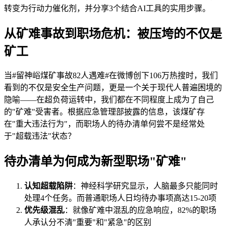
转变为行动力催化剂，并分享3个结合AI工具的实用步骤。
从矿难事故到职场危机：被压垮的不仅是
矿工
当#留神峪煤矿事故82人遇难#在微博创下106万热搜时，我们
看到的不仅是安全生产问题，更是一个关于现代人普遍困境的
隐喻——在超负荷运转中，我们都在不同程度上成为了自己
的"矿难"受害者。根据应急管理部披露的信息，该煤矿存
在"重大违法行为"，而职场人的待办清单何尝不是经常处
于"超载违法"状态？
待办清单为何成为新型职场"矿难"
认知超载陷阱
：神经科学研究显示，人脑最多只能同时
处理4个任务。而普通职场人日均待办事项高达15-20项
优先级混乱
：就像矿难中混乱的应急响应，82%的职场
人承认分不清"重要"和"紧急"的区别