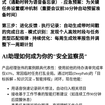
式（通勤时转为语音备忘录） -
应急预案
：为关键
任务设置缓冲机制（重要会议前30分钟自动预留准
备时间）
第三步：进化反馈 -
执行记录
：自动生成带时间戳
的完成日志 -
模式识别
：发现个人高效时段与任务
类型匹配规律 -
持续优化
：每周生成效率报告并调
整下一周期计划
AI助理如何成为你的"安全监察员"
产品经理张伟的案例颇具代表性：使用前他的待办清单完成率
仅43%，常因临时任务打乱全局。通过时踪(DeepPath)的「目
标拆解→知识沉淀→智能排程」闭环，现在他能：
用语音快速记录碎片想法，自动归入相关项目
接收基于工作节奏的智能打断建议（如连续工作90分钟
后提醒休息）