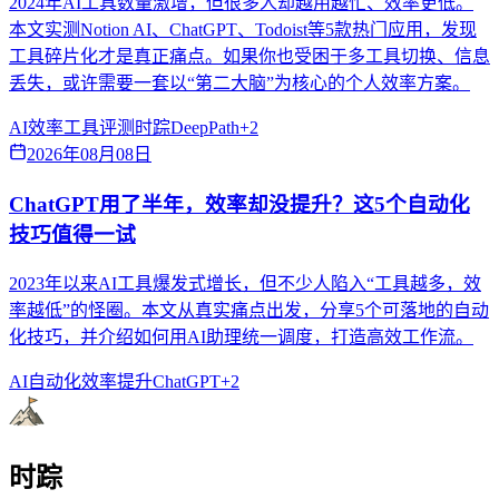
2024年AI工具数量激增，但很多人却越用越忙、效率更低。
本文实测Notion AI、ChatGPT、Todoist等5款热门应用，发现
工具碎片化才是真正痛点。如果你也受困于多工具切换、信息
丢失，或许需要一套以“第二大脑”为核心的个人效率方案。
AI效率
工具评测
时踪DeepPath
+
2
2026年08月08日
ChatGPT用了半年，效率却没提升？这5个自动化
技巧值得一试
2023年以来AI工具爆发式增长，但不少人陷入“工具越多，效
率越低”的怪圈。本文从真实痛点出发，分享5个可落地的自动
化技巧，并介绍如何用AI助理统一调度，打造高效工作流。
AI自动化
效率提升
ChatGPT
+
2
时踪