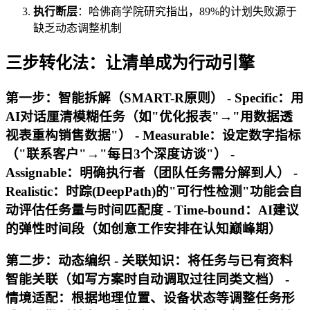
执行断层
：哈佛商学院研究指出，89%的计划失败源于
缺乏动态调整机制
三步转化法：让清单成为行动引擎
第一步：智能拆解（SMART-R原则） -
Specific
：用
AI对话厘清模糊任务（如"优化报表"→"用数据透
视表重构销售数据"） -
Measurable
：设定数字指标
（"联系客户"→"每日3个深度访谈"） -
Assignable
：明确执行者（团队任务需分解到人） -
Realistic
：时踪(DeepPath)的"可行性检测"功能会自
动评估任务量与时间匹配度 -
Time-bound
：AI建议
的弹性时间段（如创意工作安排在认知巅峰期）
第二步：动态编织 -
关联知识
：将任务与已有资料
智能关联（如写方案时自动调取过往同类文档） -
情境适配
：根据地理位置、设备状态等调整任务形