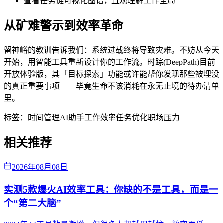
查看任务链可视化图谱，直观理解工作全局
从矿难警示到效率革命
留神峪的教训告诉我们：系统过载终将导致灾难。不妨从今天
开始，用智能工具重新设计你的工作流。时踪(DeepPath)目前
开放体验版，其「目标探索」功能或许能帮你发现那些被埋没
的真正重要事项——毕竟生命不该消耗在永无止境的待办清单
里。
标签：
时间管理
AI助手
工作效率
任务优化
职场压力
相关推荐
2026年08月08日
实测5款爆火AI效率工具：你缺的不是工具，而是一
个“第二大脑”