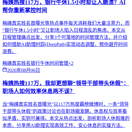
梅姨热搜117万，银行午休1.5小时却让人崩溃？AI
帮你重新掌控时间
梅姨真实姓名首曝光等热点事件每天消耗我们大量注意力，而
“银行午休1.5小时”又让职场人陷入日程混乱的焦虑。本文从
日程管理痛点出发，分享3个可落地的时间管理方法，并介绍
如何借助AI助理时踪(DeepPath)实现动态调整，帮你避开时间
浪费。
梅姨真实姓名
银行午休
时间管理
+
2
2026年08月06日
梅姨热搜117万，我却更想聊“领导干部带头休假”：
职场人如何效率休息两不误？
当“梅姨真实姓名首曝光”以117万热度霸榜微博时，一条“领导
干部带头休假”的政策讨论也在职场圈发酵。休息权与效率看
似矛盾，实则可兼得。本文从热点出发，剖析职场人休假难的
本质，分享用AI助理实现高效工作、安心休息的实操方法。