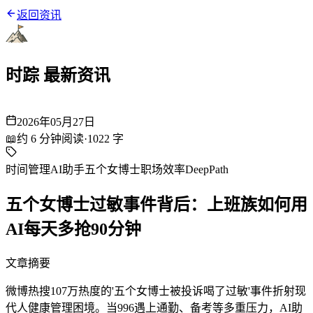
返回资讯
时踪 最新资讯
2026年05月27日
📖
约
6
分钟阅读
·
1022
字
时间管理
AI助手
五个女博士
职场效率
DeepPath
五个女博士过敏事件背后：上班族如何用
AI每天多抢90分钟
文章摘要
微博热搜107万热度的'五个女博士被投诉喝了过敏'事件折射现
代人健康管理困境。当996遇上通勤、备考等多重压力，AI助