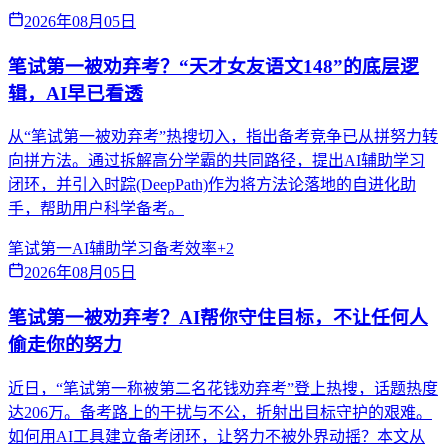
2026年08月05日
笔试第一被劝弃考？“天才女友语文148”的底层逻
辑，AI早已看透
从“笔试第一被劝弃考”热搜切入，指出备考竞争已从拼努力转
向拼方法。通过拆解高分学霸的共同路径，提出AI辅助学习
闭环，并引入时踪(DeepPath)作为将方法论落地的自进化助
手，帮助用户科学备考。
笔试第一
AI辅助学习
备考效率
+
2
2026年08月05日
笔试第一被劝弃考？AI帮你守住目标，不让任何人
偷走你的努力
近日，“笔试第一称被第二名花钱劝弃考”登上热搜，话题热度
达206万。备考路上的干扰与不公，折射出目标守护的艰难。
如何用AI工具建立备考闭环，让努力不被外界动摇？本文从