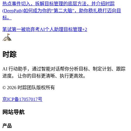
热点事件切入，拆解目标管理的底层方法，并介绍时踪
(DeepPath)如何成为你的“第二大脑”，助你稳扎稳打迈向目
标。
笔试第一被劝弃考
AI个人助理
目标管理
+
2
时踪
AI 行动助手，通过智能对话帮你分析目标、制定计划、跟踪
进度。 让你的目标更清晰、执行更高效。
©
2026
时踪团队版权所有
京ICP备17057017号
网站导航
产品