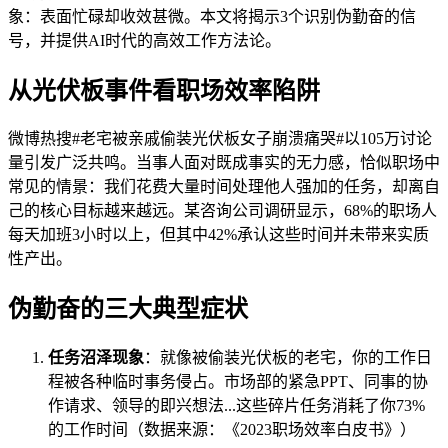
象：表面忙碌却收效甚微。本文将揭示3个识别伪勤奋的信
号，并提供AI时代的高效工作方法论。
从光伏板事件看职场效率陷阱
微博热搜#老宅被亲戚偷装光伏板女子崩溃痛哭#以105万讨论
量引发广泛共鸣。当事人面对既成事实的无力感，恰似职场中
常见的情景：我们花费大量时间处理他人强加的任务，却离自
己的核心目标越来越远。某咨询公司调研显示，68%的职场人
每天加班3小时以上，但其中42%承认这些时间并未带来实质
性产出。
伪勤奋的三大典型症状
任务沼泽现象
：就像被偷装光伏板的老宅，你的工作日
程被各种临时事务侵占。市场部的紧急PPT、同事的协
作请求、领导的即兴想法...这些碎片任务消耗了你73%
的工作时间（数据来源：《2023职场效率白皮书》）