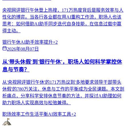
央视网评银行午休登上热搜，171万热度背后是服务效率与人
性化的博弈。当各行各业都在用AI重构工作流，职场人也该
思考：如何借助AI助手同步迭代自身技能，在信息过载中赢
得主动。
银行午休
AI助手
效率提升
+
2
2026年08月07日
从'带头休假'到'银行午休'，职场人如何科学掌控休
息与节奏？
从'央视网评银行午休'的171万热议到'多地要求领导干部带头
休假'的780万关注，休息与工作的平衡成为全民课题。本文剖
析痛点，分享科学安排休息节奏的方法，并探讨AI助理如何
助力职场人实现高效与松弛兼得。
职场效率
工作生活平衡
AI效率工具
+
2