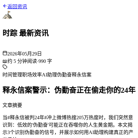
返回资讯
时踪 最新资讯
2026年05月29日
📖
约
5
分钟阅读
·
990
字
时间管理
职场效率
AI助理
伪勤奋
释永信案
释永信案警示：伪勤奋正在偷走你的24年
文章摘要
当#释永信被判24年#冲上微博热搜205万热度时，我们突然意
识到：低效的'伪勤奋'可能正在吞噬你的人生黄金期。本文揭
示3个识别伪勤奋的信号，并展示如何用AI助理构建真正的产