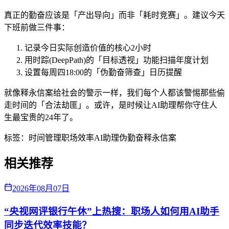
真正的勤奋应该是「产出导向」而非「耗时竞赛」。建议今天
下班前做三件事：
记录今日实际创造价值的核心2小时
用时踪(DeepPath)的「目标透视」功能扫描年度计划
设置每周四18:00的「伪勤奋筛查」日历提醒
就像释永信案给社会的警示一样，我们每个人都该警惕那些偷
走时间的「合法劫匪」。或许，是时候让AI助理帮你守住人
生最宝贵的24年了。
标签：
时间管理
职场效率
AI助理
伪勤奋
释永信案
相关推荐
2026年08月07日
“央视网评银行午休”上热搜：职场人如何用AI助手
同步迭代效率技能？