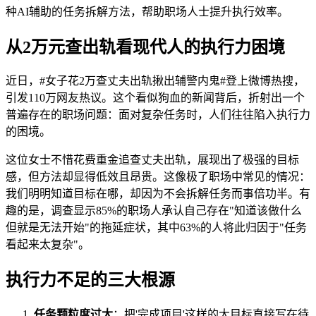
种AI辅助的任务拆解方法，帮助职场人士提升执行效率。
从2万元查出轨看现代人的执行力困境
近日，#女子花2万查丈夫出轨揪出辅警内鬼#登上微博热搜，
引发110万网友热议。这个看似狗血的新闻背后，折射出一个
普遍存在的职场问题：面对复杂任务时，人们往往陷入执行力
的困境。
这位女士不惜花费重金追查丈夫出轨，展现出了极强的目标
感，但方法却显得低效且昂贵。这像极了职场中常见的情况：
我们明明知道目标在哪，却因为不会拆解任务而事倍功半。有
趣的是，调查显示85%的职场人承认自己存在"知道该做什么
但就是无法开始"的拖延症状，其中63%的人将此归因于"任务
看起来太复杂"。
执行力不足的三大根源
任务颗粒度过大
：把'完成项目'这样的大目标直接写在待