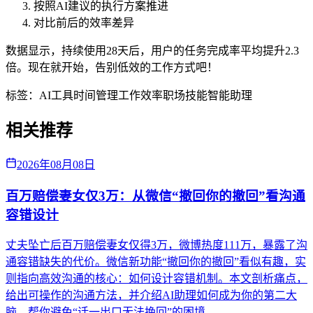
按照AI建议的执行方案推进
对比前后的效率差异
数据显示，持续使用28天后，用户的任务完成率平均提升2.3
倍。现在就开始，告别低效的工作方式吧！
标签：
AI工具
时间管理
工作效率
职场技能
智能助理
相关推荐
2026年08月08日
百万赔偿妻女仅3万：从微信“撤回你的撤回”看沟通
容错设计
丈夫坠亡后百万赔偿妻女仅得3万，微博热度111万，暴露了沟
通容错缺失的代价。微信新功能“撤回你的撤回”看似有趣，实
则指向高效沟通的核心：如何设计容错机制。本文剖析痛点，
给出可操作的沟通方法，并介绍AI助理如何成为你的第二大
脑，帮你避免“话一出口无法挽回”的困境。