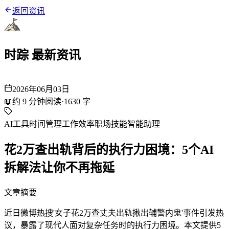
返回资讯
时踪 最新资讯
2026年06月03日
📖
约
9
分钟阅读
·
1630
字
AI工具
时间管理
工作效率
职场技能
智能助理
花2万查出轨背后的执行力困境：5个AI
拆解法让你不再拖延
文章摘要
近日微博热搜'女子花2万查丈夫出轨揪出辅警内鬼'事件引发热
议，暴露了现代人面对复杂任务时的执行力困境。本文提供5