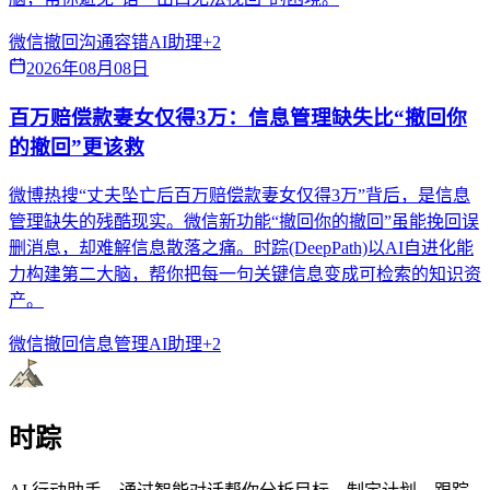
微信撤回
沟通容错
AI助理
+
2
2026年08月08日
百万赔偿款妻女仅得3万：信息管理缺失比“撤回你
的撤回”更该救
微博热搜“丈夫坠亡后百万赔偿款妻女仅得3万”背后，是信息
管理缺失的残酷现实。微信新功能“撤回你的撤回”虽能挽回误
删消息，却难解信息散落之痛。时踪(DeepPath)以AI自进化能
力构建第二大脑，帮你把每一句关键信息变成可检索的知识资
产。
微信撤回
信息管理
AI助理
+
2
时踪