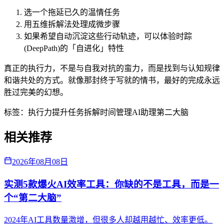
选一个拖延已久的温情任务
用五维拆解法处理成微步骤
如果希望自动沉淀这些行动轨迹，可以体验时踪
(DeepPath)的「自进化」特性
真正的执行力，不是与自我对抗的蛮力，而是找到与认知规律
和谐共处的方式。就像那封终于写就的情书，最好的完成永远
胜过完美的幻想。
标签：
执行力提升
任务拆解
时间管理
AI助理
第二大脑
相关推荐
2026年08月08日
实测5款爆火AI效率工具：你缺的不是工具，而是一
个“第二大脑”
2024年AI工具数量激增，但很多人却越用越忙、效率更低。