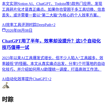
本文实测Notion AI、ChatGPT、Todoist等5款热门应用，发现
工具碎片化才是真正痛点。如果你也受困于多工具切换、信息
丢失，或许需要一套以“第二大脑”为核心的个人效率方案。
AI效率
工具评测
时踪DeepPath
+
2
2026年08月08日
ChatGPT用了半年，效率却没提升？这5个自动化
技巧值得一试
2023年以来AI工具爆发式增长，但不少人陷入“工具越多，效
率越低”的怪圈。本文从真实痛点出发，分享5个可落地的自动
化技巧，并介绍如何用AI助理统一调度，打造高效工作流。
AI自动化
效率提升
ChatGPT
+
2
时踪