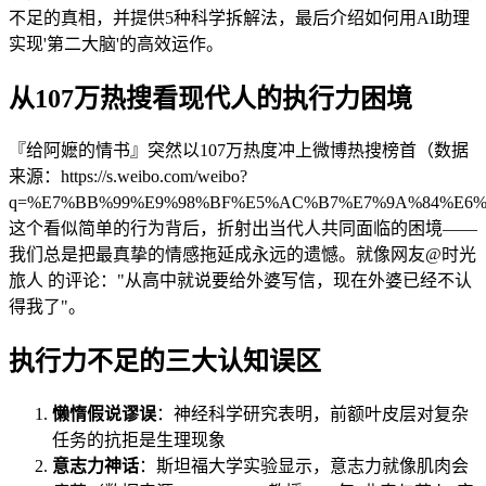
不足的真相，并提供5种科学拆解法，最后介绍如何用AI助理
实现'第二大脑'的高效运作。
从107万热搜看现代人的执行力困境
『给阿嬷的情书』突然以107万热度冲上微博热搜榜首（数据
来源：https://s.weibo.com/weibo?
q=%E7%BB%99%E9%98%BF%E5%AC%B7%E7%9A%84%E6
这个看似简单的行为背后，折射出当代人共同面临的困境——
我们总是把最真挚的情感拖延成永远的遗憾。就像网友@时光
旅人 的评论："从高中就说要给外婆写信，现在外婆已经不认
得我了"。
执行力不足的三大认知误区
懒惰假说谬误
：神经科学研究表明，前额叶皮层对复杂
任务的抗拒是生理现象
意志力神话
：斯坦福大学实验显示，意志力就像肌肉会