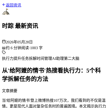
返回资讯
时踪 最新资讯
2026年05月28日
📖
约
6
分钟阅读
·
1003
字
执行力提升
任务拆解
时间管理
AI助理
第二大脑
从'给阿嬷的情书'热搜看执行力：5个科
学拆解任务的方法
文章摘要
当'给阿嬷的情书'登上微博热搜107万次，我们看到的不仅是温
情，更是现代人面对复杂任务时的普遍困境。本文揭示执行力