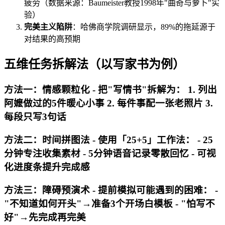
疲劳（数据来源：Baumeister教授1998年"曲奇与萝卜"实
验）
完美主义陷阱
：哈佛商学院调研显示，89%的拖延源于
对结果的高预期
五维任务拆解法（以写家书为例）
方法一：情感颗粒化 - 把"写情书"拆解为： 1. 列出
阿嬷做过的5件暖心小事 2. 每件事配一张老照片 3.
每段只写3句话
方法二：时间拼图法 - 使用「25+5」工作法： - 25
分钟专注收集素材 - 5分钟语音记录零散回忆 - 可视
化进度条提升完成感
方法三：障碍预演术 - 提前模拟可能遇到的困难： -
"不知道如何开头"→准备3个开场白模板 - "怕写不
好"→先完成再完美