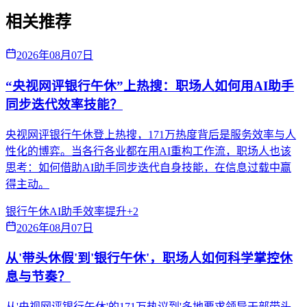
相关推荐
2026年08月07日
“央视网评银行午休”上热搜：职场人如何用AI助手
同步迭代效率技能？
央视网评银行午休登上热搜，171万热度背后是服务效率与人
性化的博弈。当各行各业都在用AI重构工作流，职场人也该
思考：如何借助AI助手同步迭代自身技能，在信息过载中赢
得主动。
银行午休
AI助手
效率提升
+
2
2026年08月07日
从'带头休假'到'银行午休'，职场人如何科学掌控休
息与节奏？
从'央视网评银行午休'的171万热议到'多地要求领导干部带头