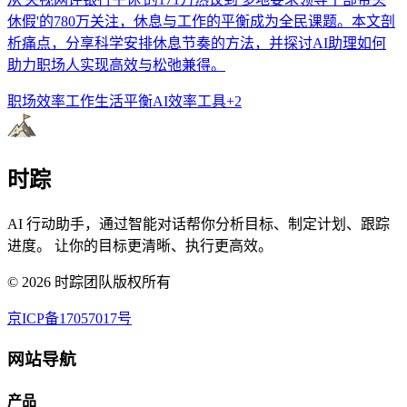
休假'的780万关注，休息与工作的平衡成为全民课题。本文剖
析痛点，分享科学安排休息节奏的方法，并探讨AI助理如何
助力职场人实现高效与松弛兼得。
职场效率
工作生活平衡
AI效率工具
+
2
时踪
AI 行动助手，通过智能对话帮你分析目标、制定计划、跟踪
进度。 让你的目标更清晰、执行更高效。
©
2026
时踪团队版权所有
京ICP备17057017号
网站导航
产品