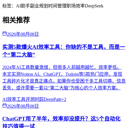
标签：
AI助手
副业规划
时间管理
职场效率
DeepSeek
相关推荐
2026年08月08日
实测5款爆火AI效率工具：你缺的不是工具，而是一
个“第二大脑”
2024年AI工具数量激增，但很多人却越用越忙、效率更低。
本文实测Notion AI、ChatGPT、Todoist等5款热门应用，发现
工具碎片化才是真正痛点。如果你也受困于多工具切换、信息
丢失，或许需要一套以“第二大脑”为核心的个人效率方案。
AI效率
工具评测
时踪DeepPath
+
2
2026年08月08日
ChatGPT用了半年，效率却没提升？这5个自动化
技巧值得一试