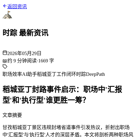
返回资讯
时踪 最新资讯
2026年05月29日
📖
约
9
分钟阅读
·
1669
字
职场效率
AI助手
稻城亚丁
工作闭环
时踪DeepPath
稻城亚丁封路事件启示：职场中'汇报
型'和'执行型'谁更胜一筹？
文章摘要
甘孜稻城亚丁景区违规封堵省道事件引发热议，折射出职场
中'汇报型'与'执行型'人才的深层矛盾。本文将剖析两种职场风