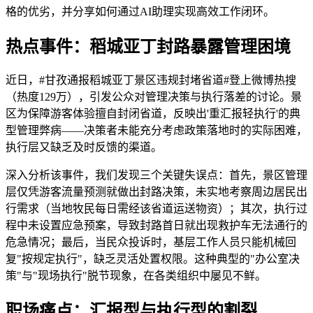
格的优劣，并分享如何通过AI助理实现高效工作闭环。
热点事件：稻城亚丁封路暴露管理困境
近日，#甘孜通报稻城亚丁景区违规封堵省道#登上微博热搜
（热度129万），引发公众对管理决策与执行落差的讨论。景
区为保障游客体验擅自封闭省道，反映出'重汇报轻执行'的典
型管理弊病——决策者未能充分考虑政策落地时的实际困难，
执行层又缺乏及时反馈的渠道。
深入分析该事件，我们发现三个关键失误点：首先，景区管理
层仅凭游客流量预测就做出封路决策，未实地考察周边居民出
行需求（当地牧民每日需经该省道运送物资）；其次，执行过
程中未设置应急预案，导致封路首日就出现救护车无法通行的
危急情况；最后，当民众投诉时，基层工作人员只能机械回
复"按规定执行"，缺乏灵活处置权限。这种典型的"办公室决
策"与"现场执行"脱节现象，在各类组织中屡见不鲜。
职场痛点：汇报型与执行型的割裂