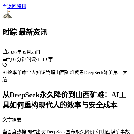
返回资讯
时踪 最新资讯
2026年05月23日
📖
约
6
分钟阅读
·
1119
字
AI效率革命
个人知识管理
山西矿难反思
DeepSeek降价
第二大
脑
从DeepSeek永久降价到山西矿难：AI工
具如何重构现代人的效率与安全成本
文章摘要
当百度热搜同时出现'DeepSeek宣布永久降价'和'山西煤矿事故