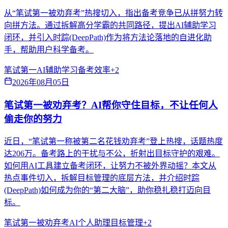
从“笔试第一被劝弃考”热搜切入，指出备考竞争已从拼努力转
向拼方法。通过拆解高分学霸的共同路径，提出AI辅助学习
闭环，并引入时踪(DeepPath)作为将方法论落地的自进化助
手，帮助用户科学备考。
笔试第一
AI辅助学习
备考效率
+
2
2026年08月05日
笔试第一被劝弃考？AI帮你守住目标，不让任何人
偷走你的努力
近日，“笔试第一称被第二名花钱劝弃考”登上热搜，话题热度
达206万。备考路上的干扰与不公，折射出目标守护的艰难。
如何用AI工具建立备考闭环，让努力不被外界动摇？本文从
热点事件切入，拆解目标管理的底层方法，并介绍时踪
(DeepPath)如何成为你的“第二大脑”，助你稳扎稳打迈向目
标。
笔试第一被劝弃考
AI个人助理
目标管理
+
2