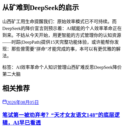
从矿难到DeepSeek的启示
山西矿工用生命提醒我们：原始效率模式已不可持续。而
DeepSeek的降价宣言则预示着：AI赋能的个人效率革命正在
到来。不妨从今天开始，用更智能的方式管理你的认知资源
——时踪(DeepPath)提供15天完整功能体验，或许能帮你发
现：那些曾需要"拼命"才能完成的事，本可以有更优雅的解
法。
标签：
AI效率革命
个人知识管理
山西矿难反思
DeepSeek降价
第二大脑
相关推荐
2026年08月05日
笔试第一被劝弃考？“天才女友语文148”的底层逻
辑，AI早已看透