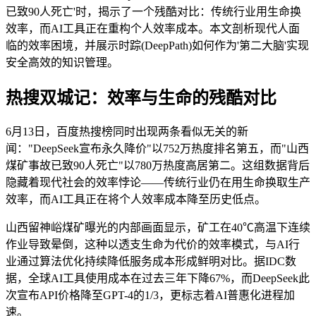
已致90人死亡'时，揭示了一个残酷对比：传统行业用生命换
效率，而AI工具正在重构个人效率成本。本文剖析现代人面
临的效率困境，并展示时踪(DeepPath)如何作为'第二大脑'实现
安全高效的知识管理。
热搜双城记：效率与生命的残酷对比
6月13日，百度热搜榜同时出现两条看似无关的新
闻："DeepSeek宣布永久降价"以752万热度排名第五，而"山西
煤矿事故已致90人死亡"以780万热度高居第二。这组数据背后
隐藏着现代社会的效率悖论——传统行业仍在用生命换取生产
效率，而AI工具正在将个人效率成本降至历史低点。
山西留神峪煤矿曝光的内部画面显示，矿工在40℃高温下连续
作业导致晕倒，这种以透支生命为代价的效率模式，与AI行
业通过算法优化持续降低服务成本形成鲜明对比。据IDC数
据，全球AI工具使用成本在过去三年下降67%，而DeepSeek此
次宣布API价格降至GPT-4的1/3，更标志着AI普惠化进程加
速。