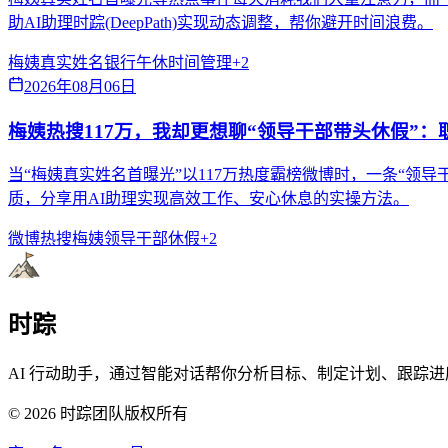
助AI助理时踪(DeepPath)实现动态调整，帮你避开时间浪费。
梅姨真实姓名
银行午休
时间管理
+
2
2026年08月06日
梅姨热搜117万，我却更想聊“领导干部带头休假”
当“梅姨真实姓名首曝光”以117万热度霸榜微博时，一条“
质，分享用AI助理实现高效工作、安心休息的实操方法。
微博热搜
梅姨
领导干部休假
+
2
时踪
AI 行动助手，通过智能对话帮你分析目标、制定计划、跟踪进
©
2026
时踪团队版权所有