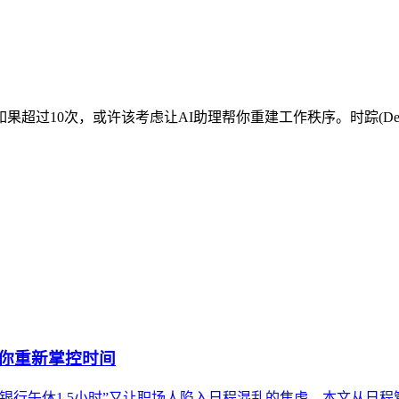
过10次，或许该考虑让AI助理帮你重建工作秩序。时踪(Deep
帮你重新掌控时间
银行午休1.5小时”又让职场人陷入日程混乱的焦虑。本文从日