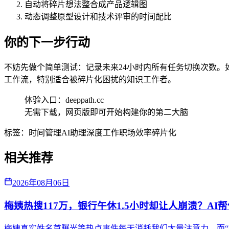
自动将碎片想法整合成产品逻辑图
动态调整原型设计和技术评审的时间配比
你的下一步行动
不妨先做个简单测试：记录未来24小时内所有任务切换次数。如果超
工作流，特别适合被碎片化困扰的知识工作者。
体验入口：deeppath.cc
无需下载，网页版即可开始构建你的第二大脑
标签：
时间管理
AI助理
深度工作
职场效率
碎片化
相关推荐
2026年08月06日
梅姨热搜117万，银行午休1.5小时却让人崩溃？AI
梅姨真实姓名首曝光等热点事件每天消耗我们大量注意力，而“