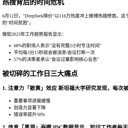
热搜背后的时间危机
6月12日，"DeepSeek降价"以116万热度冲上微博热
的"时间贫困"。
微软2023年工作趋势报告显示：
68%的职场人表示"没有完整2小时专注时间"
平均每3分15秒就会被消息/会议打断一次
57%的决策者承认"会议过量影响核心业务"
被切碎的工作日三大痛点
1. 注意力「散黄」效应 斯坦福大学研究发现，每
重要事项进展缓慢
创造力显著下降
错误率提升50%
2. 信息「黑洞」吞噬 IDC数据显示，知识工作者每