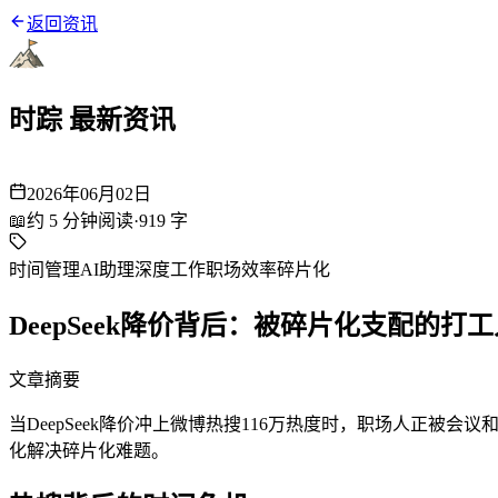
返回资讯
时踪 最新资讯
2026年06月02日
📖
约
5
分钟阅读
·
919
字
时间管理
AI助理
深度工作
职场效率
碎片化
DeepSeek降价背后：被碎片化支配的打
文章摘要
当DeepSeek降价冲上微博热搜116万热度时，职场人正被会
化解决碎片化难题。