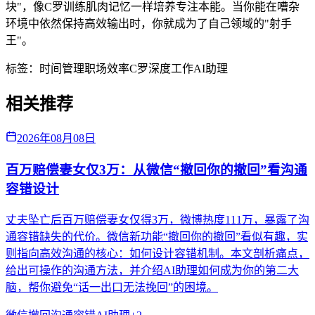
块"，像C罗训练肌肉记忆一样培养专注本能。当你能在嘈杂
环境中依然保持高效输出时，你就成为了自己领域的"射手
王"。
标签：
时间管理
职场效率
C罗
深度工作
AI助理
相关推荐
2026年08月08日
百万赔偿妻女仅3万：从微信“撤回你的撤回”看沟通
容错设计
丈夫坠亡后百万赔偿妻女仅得3万，微博热度111万，暴露了沟
通容错缺失的代价。微信新功能“撤回你的撤回”看似有趣，实
则指向高效沟通的核心：如何设计容错机制。本文剖析痛点，
给出可操作的沟通方法，并介绍AI助理如何成为你的第二大
脑，帮你避免“话一出口无法挽回”的困境。