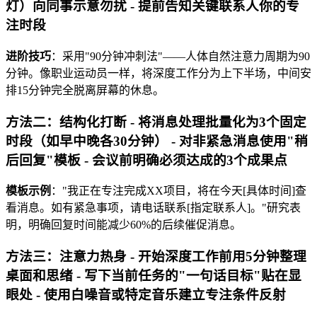
灯）向同事示意勿扰 - 提前告知关键联系人你的专
注时段
进阶技巧
：采用"90分钟冲刺法"——人体自然注意力周期为90
分钟。像职业运动员一样，将深度工作分为上下半场，中间安
排15分钟完全脱离屏幕的休息。
方法二：结构化打断 - 将消息处理批量化为3个固定
时段（如早中晚各30分钟） - 对非紧急消息使用"稍
后回复"模板 - 会议前明确必须达成的3个成果点
模板示例
："我正在专注完成XX项目，将在今天[具体时间]查
看消息。如有紧急事项，请电话联系[指定联系人]。"研究表
明，明确回复时间能减少60%的后续催促消息。
方法三：注意力热身 - 开始深度工作前用5分钟整理
桌面和思绪 - 写下当前任务的"一句话目标"贴在显
眼处 - 使用白噪音或特定音乐建立专注条件反射