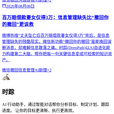
微信撤回
沟通容错
AI助理
+
2
2026年08月08日
百万赔偿款妻女仅得3万：信息管理缺失比“撤回你
的撤回”更该救
微博热搜“丈夫坠亡后百万赔偿款妻女仅得3万”背后，是信息
管理缺失的残酷现实。微信新功能“撤回你的撤回”虽能挽回误
删消息，却难解信息散落之痛。时踪(DeepPath)以AI自进化能
力构建第二大脑，帮你把每一句关键信息变成可检索的知识资
产。
微信撤回
信息管理
AI助理
+
2
时踪
AI 行动助手，通过智能对话帮你分析目标、制定计划、跟踪
进度。 让你的目标更清晰、执行更高效。