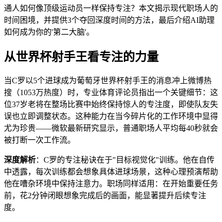
通人如何像顶级运动员一样保持专注？本文揭示现代职场人的
时间困境，并提供3个夺回深度时间的方法，最后介绍AI助理
如何成为你的'第二大脑'。
从世界杯射手王看专注的力量
当C罗以5个进球成为葡萄牙世界杯射手王的消息冲上微博热
搜（1053万热度）时，专业体育评论员指出一个关键细节：这
位37岁老将在整场比赛中始终保持惊人的专注度，即使队友失
误也立即调整状态。这种能力在当今碎片化的工作环境中显得
尤为珍贵——微软最新研究显示，普通职场人平均每40秒就会
被打断一次工作流。
深度解析
：C罗的专注秘诀在于"目标视觉化"训练。他在自传
中透露，每次训练都会想象具体进球场景，这种心理预演帮助
他在嘈杂环境中保持注意力。职场同样适用：在开始重要任务
前，花2分钟闭眼想象完成后的画面，能显著提升后续专注
度。