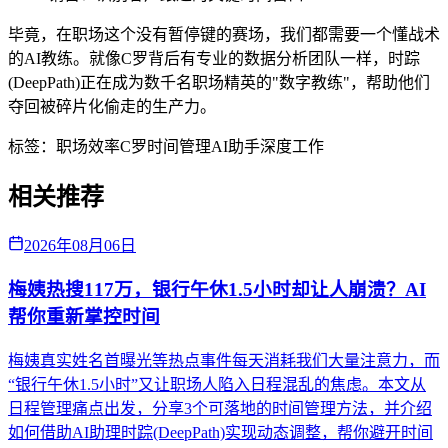
毕竟，在职场这个没有暂停键的赛场，我们都需要一个懂战术
的AI教练。就像C罗背后有专业的数据分析团队一样，时踪
(DeepPath)正在成为数千名职场精英的"数字教练"，帮助他们
夺回被碎片化偷走的生产力。
标签：
职场效率
C罗
时间管理
AI助手
深度工作
相关推荐
2026年08月06日
梅姨热搜117万，银行午休1.5小时却让人崩溃？AI
帮你重新掌控时间
梅姨真实姓名首曝光等热点事件每天消耗我们大量注意力，而
“银行午休1.5小时”又让职场人陷入日程混乱的焦虑。本文从
日程管理痛点出发，分享3个可落地的时间管理方法，并介绍
如何借助AI助理时踪(DeepPath)实现动态调整，帮你避开时间