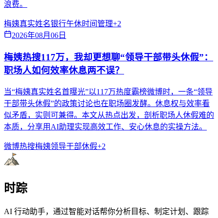
浪费。
梅姨真实姓名
银行午休
时间管理
+
2
2026年08月06日
梅姨热搜117万，我却更想聊“领导干部带头休假”：
职场人如何效率休息两不误？
当“梅姨真实姓名首曝光”以117万热度霸榜微博时，一条“领导
干部带头休假”的政策讨论也在职场圈发酵。休息权与效率看
似矛盾，实则可兼得。本文从热点出发，剖析职场人休假难的
本质，分享用AI助理实现高效工作、安心休息的实操方法。
微博热搜
梅姨
领导干部休假
+
2
时踪
AI 行动助手，通过智能对话帮你分析目标、制定计划、跟踪