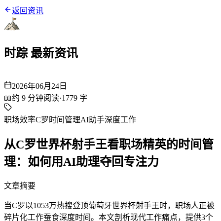
返回资讯
时踪 最新资讯
2026年06月24日
📖
约
9
分钟阅读
·
1779
字
职场效率
C罗
时间管理
AI助手
深度工作
从C罗世界杯射手王看职场精英的时间管
理：如何用AI助理夺回专注力
文章摘要
当C罗以1053万热搜登顶葡萄牙世界杯射手王时，职场人正被
碎片化工作蚕食深度时间。本文剖析现代工作痛点，提供3个