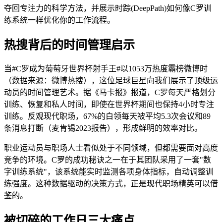
夺回专注力的科学方法，并展示时踪(DeepPath)如何像C罗训
练系统一样优化你的工作流程。
热搜背后的时间管理启示
当#C罗成为葡萄牙世界杯射手王#以1053万热度霸榜微博时
（数据来源：微博热搜），这位足球巨星向我们展示了顶级运
动员的时间管理艺术。据《马卡报》报道，C罗每天严格划分
训练、恢复和私人时间，即使在世界杯期间也保持4小时专注
训练。反观现代职场，67%的白领每天被平均5.3次会议和89
条消息打断（麦肯锡2023报告），形成鲜明的效率对比。
职业运动员与职场人士看似处于不同领域，但都需要面对高度
竞争的环境。C罗的成功秘诀之一在于其团队采用了一套"数
字训练系统"，该系统能实时监测各项身体指标，自动调整训
练强度。这种数据驱动的决策方式，正是现代职场精英可以借
鉴的。
被切碎的工作日三大痛点