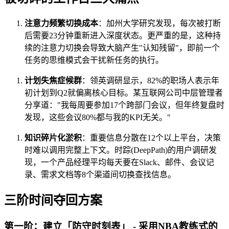
注意力频繁切换成本
：加州大学研究发现，每次被打断
后需要23分钟重新进入深度状态。更严重的是，这种持
续的注意力切换会导致大脑产生"认知残留"，即前一个
任务的思维模式会干扰新任务的执行。
计划失焦症候群
：领英调研显示，82%的职场人表示年
初计划到Q2就偏离核心目标。某互联网公司中层管理者
分享道："我每周要参加17个跨部门会议，但年终复盘时
发现，这些会议80%都与我的KPI无关。"
知识碎片化淤积
：重要信息分散在12个以上平台，决策
时难以调用完整上下文。时踪(DeepPath)的用户调研发
现，一个产品经理平均每天要在Slack、邮件、会议记
录、需求文档等8个渠道间切换查找信息。
三阶时间夺回方案
第一阶：建立「防守时刻表」 - 采用NBA教练式的