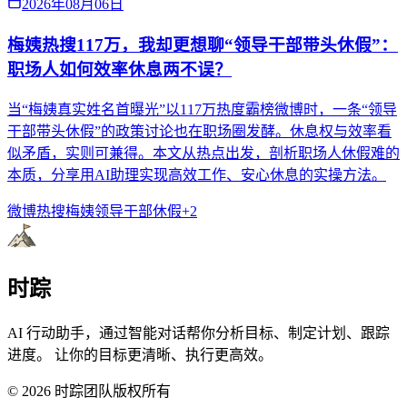
2026年08月06日
梅姨热搜117万，我却更想聊“领导干部带头休假”：
职场人如何效率休息两不误？
当“梅姨真实姓名首曝光”以117万热度霸榜微博时，一条“领导
干部带头休假”的政策讨论也在职场圈发酵。休息权与效率看
似矛盾，实则可兼得。本文从热点出发，剖析职场人休假难的
本质，分享用AI助理实现高效工作、安心休息的实操方法。
微博热搜
梅姨
领导干部休假
+
2
时踪
AI 行动助手，通过智能对话帮你分析目标、制定计划、跟踪
进度。 让你的目标更清晰、执行更高效。
©
2026
时踪团队版权所有