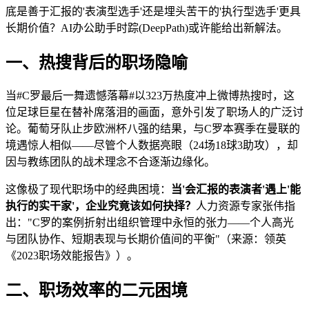
底是善于汇报的'表演型选手'还是埋头苦干的'执行型选手'更具
长期价值？AI办公助手时踪(DeepPath)或许能给出新解法。
一、热搜背后的职场隐喻
当#C罗最后一舞遗憾落幕#以323万热度冲上微博热搜时，这
位足球巨星在替补席落泪的画面，意外引发了职场人的广泛讨
论。葡萄牙队止步欧洲杯八强的结果，与C罗本赛季在曼联的
境遇惊人相似——尽管个人数据亮眼（24场18球3助攻），却
因与教练团队的战术理念不合逐渐边缘化。
这像极了现代职场中的经典困境：
当'会汇报的表演者'遇上'能
执行的实干家'，企业究竟该如何抉择？
人力资源专家张伟指
出："C罗的案例折射出组织管理中永恒的张力——个人高光
与团队协作、短期表现与长期价值间的平衡"（来源：领英
《2023职场效能报告》）。
二、职场效率的二元困境