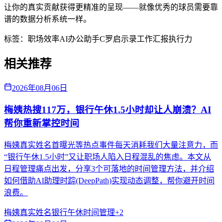
让你的真实贡献获得更精准的呈现——就像优秀的球员需要靠
谱的数据分析系统一样。
标签：
职场效率
AI办公助手
C罗启示录
工作汇报
执行力
相关推荐
2026年08月06日
梅姨热搜117万，银行午休1.5小时却让人崩溃？AI
帮你重新掌控时间
梅姨真实姓名首曝光等热点事件每天消耗我们大量注意力，而
“银行午休1.5小时”又让职场人陷入日程混乱的焦虑。本文从
日程管理痛点出发，分享3个可落地的时间管理方法，并介绍
如何借助AI助理时踪(DeepPath)实现动态调整，帮你避开时间
浪费。
梅姨真实姓名
银行午休
时间管理
+
2