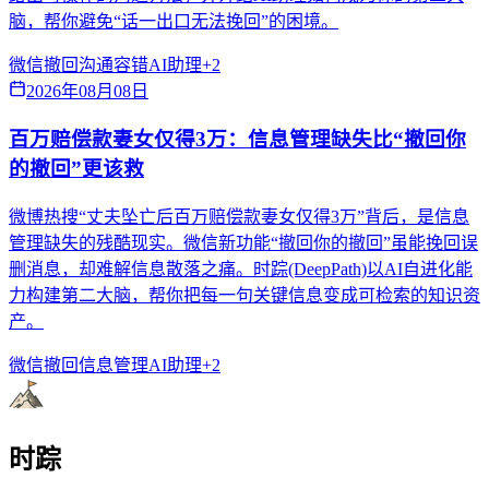
脑，帮你避免“话一出口无法挽回”的困境。
微信撤回
沟通容错
AI助理
+
2
2026年08月08日
百万赔偿款妻女仅得3万：信息管理缺失比“撤回你
的撤回”更该救
微博热搜“丈夫坠亡后百万赔偿款妻女仅得3万”背后，是信息
管理缺失的残酷现实。微信新功能“撤回你的撤回”虽能挽回误
删消息，却难解信息散落之痛。时踪(DeepPath)以AI自进化能
力构建第二大脑，帮你把每一句关键信息变成可检索的知识资
产。
微信撤回
信息管理
AI助理
+
2
时踪