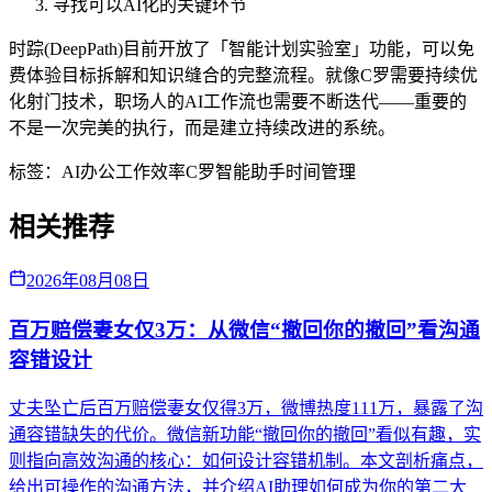
寻找可以AI化的关键环节
时踪(DeepPath)目前开放了「智能计划实验室」功能，可以免
费体验目标拆解和知识缝合的完整流程。就像C罗需要持续优
化射门技术，职场人的AI工作流也需要不断迭代——重要的
不是一次完美的执行，而是建立持续改进的系统。
标签：
AI办公
工作效率
C罗
智能助手
时间管理
相关推荐
2026年08月08日
百万赔偿妻女仅3万：从微信“撤回你的撤回”看沟通
容错设计
丈夫坠亡后百万赔偿妻女仅得3万，微博热度111万，暴露了沟
通容错缺失的代价。微信新功能“撤回你的撤回”看似有趣，实
则指向高效沟通的核心：如何设计容错机制。本文剖析痛点，
给出可操作的沟通方法，并介绍AI助理如何成为你的第二大