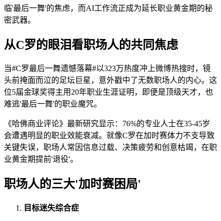
临'最后一舞'的焦虑，而AI工作流正成为延长职业黄金期的秘
密武器。
从C罗的眼泪看职场人的共同焦虑
当#C罗最后一舞遗憾落幕#以323万热度冲上微博热搜时，镜
头前掩面而泣的足坛巨星，意外戳中了无数职场人的内心。这
位5届金球奖得主用20年职业生涯证明，即便是顶级天才，也
难逃'最后一舞'的职业魔咒。
《哈佛商业评论》最新研究显示：76%的专业人士在35-45岁
会遭遇明显的职业效能衰减。就像C罗在加时赛体力不支导致
关键失误，职场人常因信息过载、决策疲劳和创意枯竭，在职
业黄金期提前'退役'。
职场人的三大'加时赛困局'
目标迷失综合症