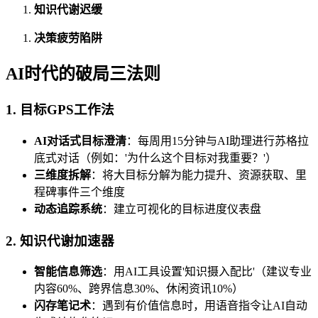
知识代谢迟缓
决策疲劳陷阱
AI时代的破局三法则
1. 目标GPS工作法
AI对话式目标澄清
：每周用15分钟与AI助理进行苏格拉
底式对话（例如：'为什么这个目标对我重要？'）
三维度拆解
：将大目标分解为能力提升、资源获取、里
程碑事件三个维度
动态追踪系统
：建立可视化的目标进度仪表盘
2. 知识代谢加速器
智能信息筛选
：用AI工具设置'知识摄入配比'（建议专业
内容60%、跨界信息30%、休闲资讯10%）
闪存笔记术
：遇到有价值信息时，用语音指令让AI自动