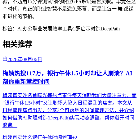
验，不妨用15分钟测试你的职业GPS系统是否灵敏。毕竟在这
个时代，真正的职业智慧不是避免落幕，而是让每一'舞'都踩
准进化的节拍。
标签：
AI办公
职业发展
效率工具
C罗启示
时踪DeepPath
相关推荐
2026年08月06日
梅姨热搜117万，银行午休1.5小时却让人崩溃？AI
帮你重新掌控时间
梅姨真实姓名首曝光等热点事件每天消耗我们大量注意力，而
“银行午休1.5小时”又让职场人陷入日程混乱的焦虑。本文从
日程管理痛点出发，分享3个可落地的时间管理方法，并介绍
如何借助AI助理时踪(DeepPath)实现动态调整，帮你避开时间
浪费。
梅姨真实姓名
银行午休
时间管理
+
2