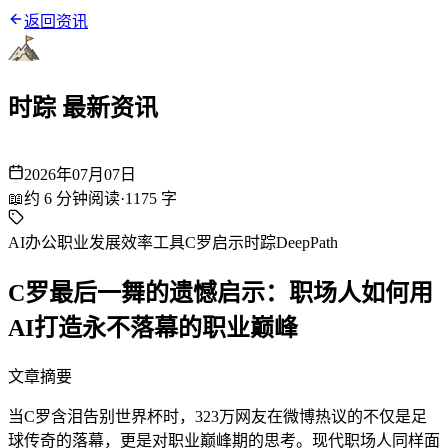
返回资讯
时踪 最新资讯
2026年07月07日
📖
约
6
分钟阅读
·
1175
字
AI办公
职业发展
效率工具
C罗启示
时踪DeepPath
C罗最后一舞的遗憾启示：职场人如何用
AI打造永不落幕的职业巅峰
文章摘要
当C罗含泪告别世界杯时，323万网友在微博热议的不仅是足
球传奇的落幕，更是对职业巅峰期的思考。现代职场人同样面