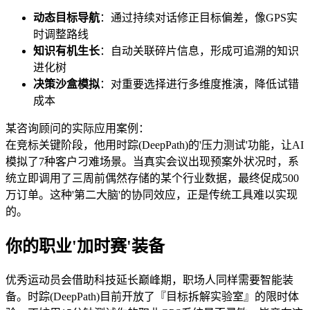
动态目标导航
：通过持续对话修正目标偏差，像GPS实
时调整路线
知识有机生长
：自动关联碎片信息，形成可追溯的知识
进化树
决策沙盒模拟
：对重要选择进行多维度推演，降低试错
成本
某咨询顾问的实际应用案例：
在竞标关键阶段，他用时踪(DeepPath)的'压力测试'功能，让AI
模拟了7种客户刁难场景。当真实会议出现预案外状况时，系
统立即调用了三周前偶然存储的某个行业数据，最终促成500
万订单。这种'第二大脑'的协同效应，正是传统工具难以实现
的。
你的职业'加时赛'装备
优秀运动员会借助科技延长巅峰期，职场人同样需要智能装
备。时踪(DeepPath)目前开放了『目标拆解实验室』的限时体