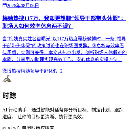
2026年08月06日
梅姨热搜117万，我却更想聊“领导干部带头休假”：
职场人如何效率休息两不误？
当“梅姨真实姓名首曝光”以117万热度霸榜微博时，一条“领导
干部带头休假”的政策讨论也在职场圈发酵。休息权与效率看
似矛盾，实则可兼得。本文从热点出发，剖析职场人休假难的
本质，分享用AI助理实现高效工作、安心休息的实操方法。
微博热搜
梅姨
领导干部休假
+
2
时踪
AI 行动助手，通过智能对话帮你分析目标、制定计划、跟踪
进度。 让你的目标更清晰、执行更高效。
©
2026
时踪团队版权所有