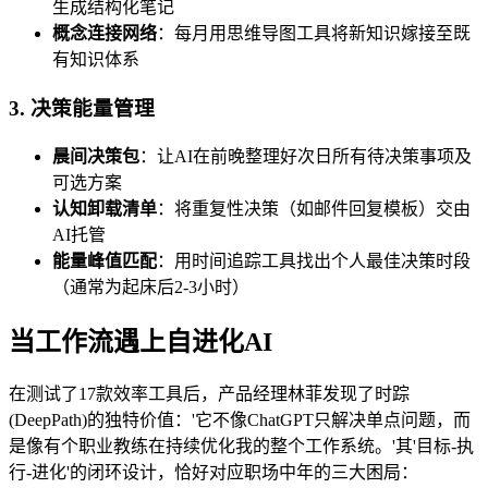
生成结构化笔记
概念连接网络
：每月用思维导图工具将新知识嫁接至既
有知识体系
3. 决策能量管理
晨间决策包
：让AI在前晚整理好次日所有待决策事项及
可选方案
认知卸载清单
：将重复性决策（如邮件回复模板）交由
AI托管
能量峰值匹配
：用时间追踪工具找出个人最佳决策时段
（通常为起床后2-3小时）
当工作流遇上自进化AI
在测试了17款效率工具后，产品经理林菲发现了时踪
(DeepPath)的独特价值：'它不像ChatGPT只解决单点问题，而
是像有个职业教练在持续优化我的整个工作系统。'其'目标-执
行-进化'的闭环设计，恰好对应职场中年的三大困局：