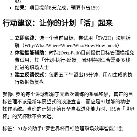
放）
结果
：项目提前8天完成，预算节省15%
行动建议：让你的计划「活」起来
立即实践
：选一个当前目标，尝试用「5W2H」法则拆
解（Why/What/Where/When/Who/How/How much）
体验智能辅助
：时踪(DeepPath)目前提供目标管理模组免
费试用，其「计划-执行-反馈」闭环特别适合需要多线
推进的职场人士
建立反馈仪式
：每周五下午留出15分钟，用AI生成的执
行数据做复盘
就像C罗的每个进球都源于无数次训练的系统积累，真正的目
标管理不该是新年愿望式的浪漫宣言，而应是AI赋能的精密
操作系统。当你的计划开始具备自我进化能力时，职场「世界
杯」的奖杯就不会太远。
标签：
AI办公助手
C罗世界杯
目标管理
职场效率
智能计划