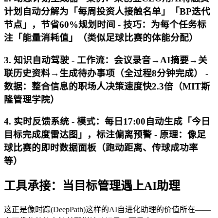
计划自动分解为「每周投资人接触名单」「BP迭代
节点」，节省60%规划时间 -
技巧
：为每个任务标
注「能量消耗值」（类似足球比赛的体能分配）
3. 知识自动驾驶 -
工作流
：会议录音→AI摘要→关
联历史资料→生成待办事项（全过程8分钟完成） -
数据
：整合信息的职场人决策速度快2.3倍（MIT斯
隆管理学院）
4. 实时反馈系统 -
模式
：每日17:00自动生成「今日
目标完成度雷达图」，标注偏离预警 -
原理
：像足
球比赛的即时数据面板（跑动距离、传球成功率
等）
工具承接：当目标管理遇上AI助理
这正是像时踪(DeepPath)这样的AI自进化助理的价值所在——