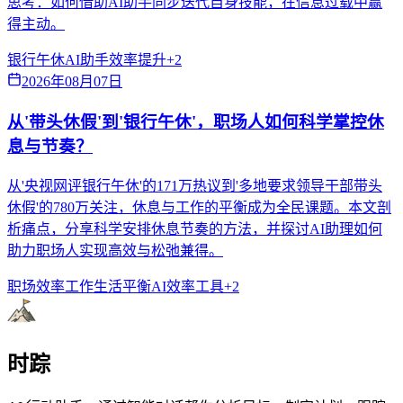
思考：如何借助AI助手同步迭代自身技能，在信息过载中赢
得主动。
银行午休
AI助手
效率提升
+
2
2026年08月07日
从'带头休假'到'银行午休'，职场人如何科学掌控休
息与节奏？
从'央视网评银行午休'的171万热议到'多地要求领导干部带头
休假'的780万关注，休息与工作的平衡成为全民课题。本文剖
析痛点，分享科学安排休息节奏的方法，并探讨AI助理如何
助力职场人实现高效与松弛兼得。
职场效率
工作生活平衡
AI效率工具
+
2
时踪