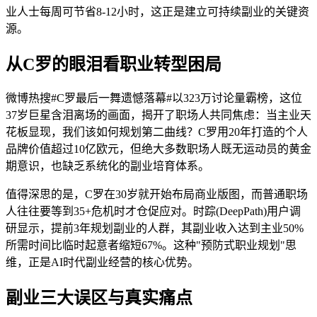
业人士每周可节省8-12小时，这正是建立可持续副业的关键资
源。
从C罗的眼泪看职业转型困局
微博热搜#C罗最后一舞遗憾落幕#以323万讨论量霸榜，这位
37岁巨星含泪离场的画面，揭开了职场人共同焦虑：当主业天
花板显现，我们该如何规划第二曲线？C罗用20年打造的个人
品牌价值超过10亿欧元，但绝大多数职场人既无运动员的黄金
期意识，也缺乏系统化的副业培育体系。
值得深思的是，C罗在30岁就开始布局商业版图，而普通职场
人往往要等到35+危机时才仓促应对。时踪(DeepPath)用户调
研显示，提前3年规划副业的人群，其副业收入达到主业50%
所需时间比临时起意者缩短67%。这种"预防式职业规划"思
维，正是AI时代副业经营的核心优势。
副业三大误区与真实痛点