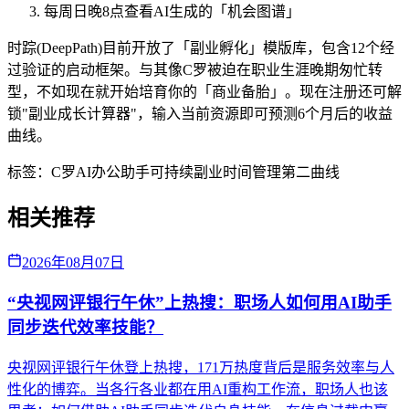
每周日晚8点查看AI生成的「机会图谱」
时踪(DeepPath)目前开放了「副业孵化」模版库，包含12个经
过验证的启动框架。与其像C罗被迫在职业生涯晚期匆忙转
型，不如现在就开始培育你的「商业备胎」。现在注册还可解
锁"副业成长计算器"，输入当前资源即可预测6个月后的收益
曲线。
标签：
C罗
AI办公助手
可持续副业
时间管理
第二曲线
相关推荐
2026年08月07日
“央视网评银行午休”上热搜：职场人如何用AI助手
同步迭代效率技能？
央视网评银行午休登上热搜，171万热度背后是服务效率与人
性化的博弈。当各行各业都在用AI重构工作流，职场人也该