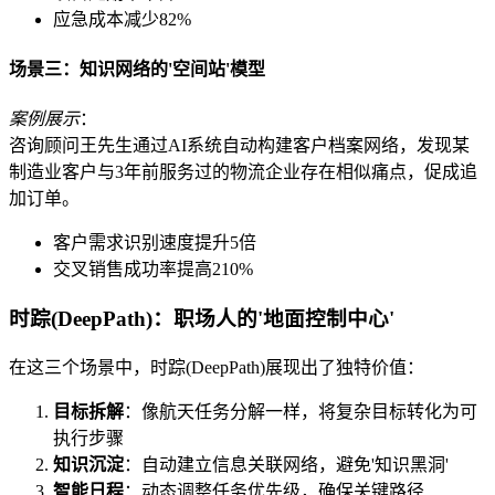
应急成本减少82%
场景三：知识网络的'空间站'模型
案例展示
：
咨询顾问王先生通过AI系统自动构建客户档案网络，发现某
制造业客户与3年前服务过的物流企业存在相似痛点，促成追
加订单。
客户需求识别速度提升5倍
交叉销售成功率提高210%
时踪(DeepPath)：职场人的'地面控制中心'
在这三个场景中，时踪(DeepPath)展现出了独特价值：
目标拆解
：像航天任务分解一样，将复杂目标转化为可
执行步骤
知识沉淀
：自动建立信息关联网络，避免'知识黑洞'
智能日程
：动态调整任务优先级，确保关键路径