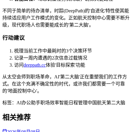
不同于简单的待办清单，时踪(DeepPath)的'自进化'特性使其能
持续适应用户工作模式的变化。正如航天控制中心需要不断升
级，现代职场人也需要能成长的'第二大脑'。
行动建议
梳理当前工作中最耗时的3个决策环节
记录一周内遭遇的2次信息过载情况
访问
deeppath.cc
体验'目标探索'功能
从太空会师到职场革命，AI'第二大脑'正在重塑我们的工作方
式。在这个充满不确定性的时代，或许我们都需要一个可靠
的'地面控制中心'。
标签：
AI办公助手
职场效率
智能日程管理
中国航天
第二大脑
相关推荐
2026年08月08日