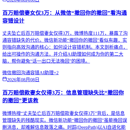
百万赔偿妻女仅3万：从微信“撤回你的撤回”看沟通
容错设计
丈夫坠亡后百万赔偿妻女仅得3万，微博热度111万，暴露了沟
通容错缺失的代价。微信新功能“撤回你的撤回”看似有趣，实
则指向高效沟通的核心：如何设计容错机制。本文剖析痛点，
给出可操作的沟通方法，并介绍AI助理如何成为你的第二大
脑，帮你避免“话一出口无法挽回”的困境。
微信撤回
沟通容错
AI助理
+
2
2026年08月08日
百万赔偿款妻女仅得3万：信息管理缺失比“撤回你
的撤回”更该救
微博热搜“丈夫坠亡后百万赔偿款妻女仅得3万”背后，是信息
管理缺失的残酷现实。微信新功能“撤回你的撤回”虽能挽回误
删消息，却难解信息散落之痛。时踪(DeepPath)以AI自进化能