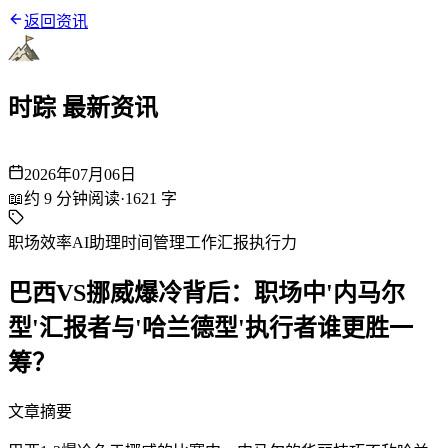
返回资讯
时踪 最新资讯
2026年07月06日
📖
约
9
分钟阅读
·
1621
字
职场效率
AI助理
时间管理
工作汇报
执行力
巴西VS挪威爆冷背后：职场中'内马尔
型'汇报者与'哈兰德型'执行者谁更胜一
筹？
文章摘要