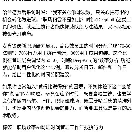
哈兰德赛后采访时说："我不关心触球次数，只关心把有限的
机会转化为进球。"职场何尝不是如此？时踪(DeepPath)这类工
具的价值，就是让执行者能像挪威队般专注结果，又不必担心
被聚光灯遗忘。
麦肯锡最新职场研究显示，高绩效员工的时间分配呈现"70-30
法则"：70%精力用于执行创造，30%用于成果包装。这个比
例在管理层会调整为50-50。时踪(DeepPath)的"效率分析"功能
就能帮助用户优化这个比例，通过分析日历、邮件和工作日
志，给出个性化的时间分配建议。
如果你也常陷入"做得比说得好"的困境，不妨体验下这个会帮
你"说话"的AI助理。毕竟在这个时代，既要当哈兰德，也要学
会偶尔做内马尔。记住，职场如球场，既需要哈兰德的精准射
门，也需要内马尔创造机会的能力，而智能工具就是最好的战
术教练。
标签：
职场效率
AI助理
时间管理
工作汇报
执行力