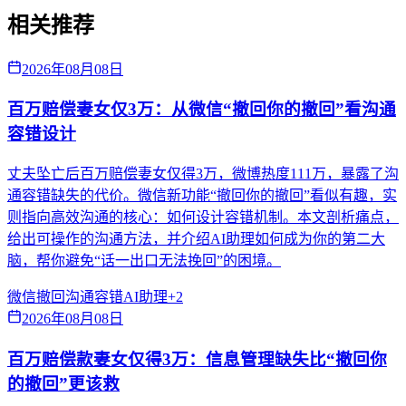
相关推荐
2026年08月08日
百万赔偿妻女仅3万：从微信“撤回你的撤回”看沟通
容错设计
丈夫坠亡后百万赔偿妻女仅得3万，微博热度111万，暴露了沟
通容错缺失的代价。微信新功能“撤回你的撤回”看似有趣，实
则指向高效沟通的核心：如何设计容错机制。本文剖析痛点，
给出可操作的沟通方法，并介绍AI助理如何成为你的第二大
脑，帮你避免“话一出口无法挽回”的困境。
微信撤回
沟通容错
AI助理
+
2
2026年08月08日
百万赔偿款妻女仅得3万：信息管理缺失比“撤回你
的撤回”更该救