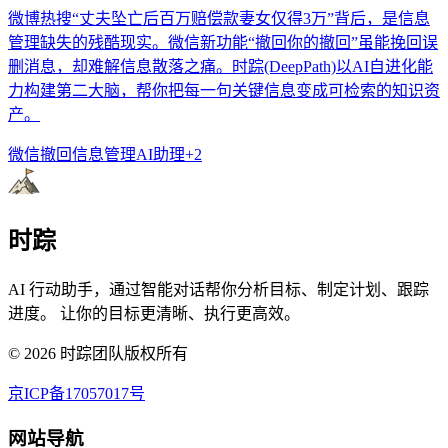
微博热搜“丈夫坠亡后百万赔偿款妻女仅得3万”背后，是信息
管理缺失的残酷现实。微信新功能“撤回你的撤回”虽能挽回误
删消息，却难解信息散落之痛。时踪(DeepPath)以AI自进化能
力构建第二大脑，帮你把每一句关键信息变成可检索的知识资
产。
微信撤回
信息管理
AI助理
+
2
时踪
AI 行动助手，通过智能对话帮你分析目标、制定计划、跟踪
进度。 让你的目标更清晰、执行更高效。
©
2026
时踪团队版权所有
京ICP备17057017号
网站导航