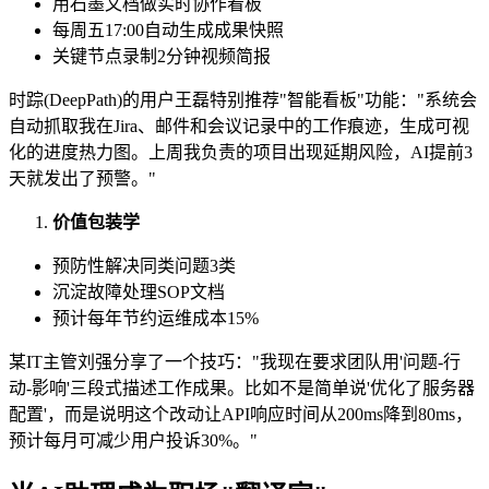
用石墨文档做实时协作看板
每周五17:00自动生成成果快照
关键节点录制2分钟视频简报
时踪(DeepPath)的用户王磊特别推荐"智能看板"功能："系统会
自动抓取我在Jira、邮件和会议记录中的工作痕迹，生成可视
化的进度热力图。上周我负责的项目出现延期风险，AI提前3
天就发出了预警。"
价值包装学
预防性解决同类问题3类
沉淀故障处理SOP文档
预计每年节约运维成本15%
某IT主管刘强分享了一个技巧："我现在要求团队用'问题-行
动-影响'三段式描述工作成果。比如不是简单说'优化了服务器
配置'，而是说明这个改动让API响应时间从200ms降到80ms，
预计每月可减少用户投诉30%。"