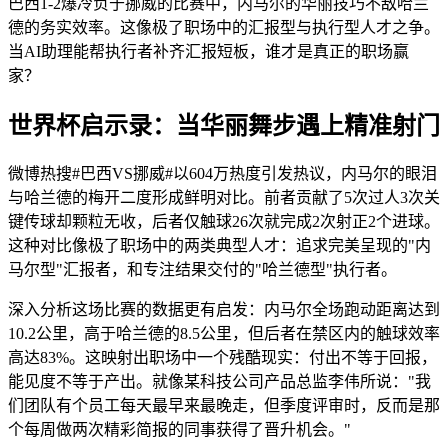
巴西1-2爆冷负于挪威的比赛中，内马尔的华丽技巧不敌哈兰
德的务实效率。这像极了职场中的汇报型与执行型人才之争。
当AI助理能帮执行者补齐汇报短板，谁才是真正的职场赢
家？
世界杯启示录：当华丽舞步遇上精准射门
微博热搜#巴西VS挪威#以604万热度引发热议，内马尔的眼泪
与哈兰德的梅开二度形成鲜明对比。前者贡献了5次过人3次关
键传球却颗粒无收，后者仅触球26次就完成2次射正2个进球。
这种对比像极了职场中的两类典型人才：追求完美呈现的"内
马尔型"汇报者，和专注结果交付的"哈兰德型"执行者。
深入分析这场比赛的数据更有启发：内马尔全场跑动距离达到
10.2公里，高于哈兰德的8.5公里，但后者在禁区内的触球效率
高达83%。这映射出职场中一个残酷现实：付出不等于回报，
能见度不等于产出。就像某科技公司产品总监李伟所说："我
们团队有个员工每天最早来最晚走，但季度评审时，反而是那
个每周做两次精彩简报的同事获得了晋升机会。"