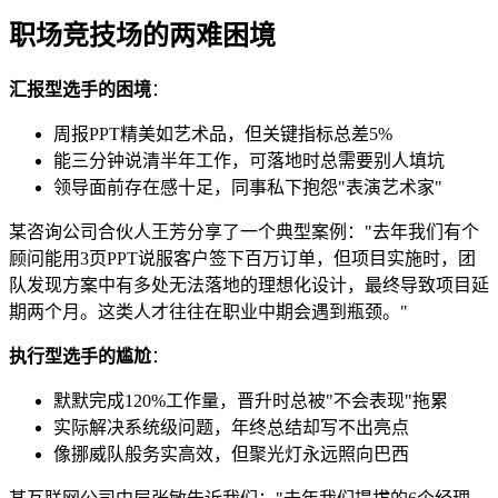
职场竞技场的两难困境
汇报型选手的困境
：
周报PPT精美如艺术品，但关键指标总差5%
能三分钟说清半年工作，可落地时总需要别人填坑
领导面前存在感十足，同事私下抱怨"表演艺术家"
某咨询公司合伙人王芳分享了一个典型案例："去年我们有个
顾问能用3页PPT说服客户签下百万订单，但项目实施时，团
队发现方案中有多处无法落地的理想化设计，最终导致项目延
期两个月。这类人才往往在职业中期会遇到瓶颈。"
执行型选手的尴尬
：
默默完成120%工作量，晋升时总被"不会表现"拖累
实际解决系统级问题，年终总结却写不出亮点
像挪威队般务实高效，但聚光灯永远照向巴西